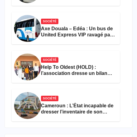
accident près du port
SOCIÉTÉ
Axe Douala – Edéa : Un bus de
United Express VIP ravagé par
les flammes à Missole
SOCIÉTÉ
Help To Oldest (HOLD) :
l’association dresse un bilan
encourageant au premier
semestre de 2026
SOCIÉTÉ
Cameroun : L’État incapable de
dresser l’inventaire de son
propre patrimoine