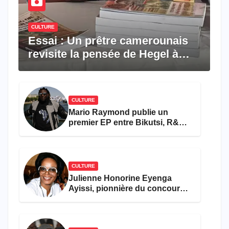
CULTURE
Essai : Un prêtre camerounais
revisite la pensée de Hegel à
travers le rêve américain
CULTURE
Mario Raymond publie un
premier EP entre Bikutsi, R&B
et pop française
CULTURE
Julienne Honorine Eyenga
Ayissi, pionnière du concours
Miss Cameroun, est décédée