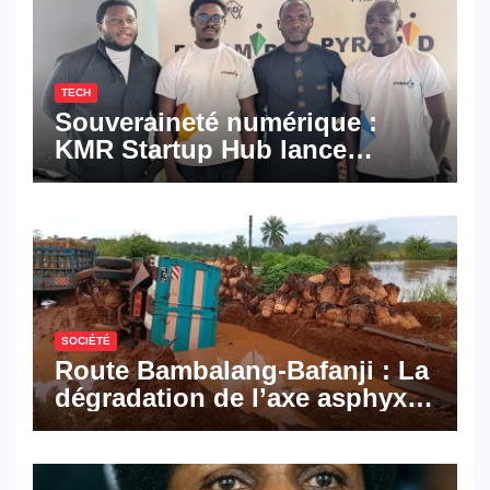
TECH
Souveraineté numérique :
KMR Startup Hub lance
Pyramid Browser et Pyramid
Mail, deux solutions
numériques made in
Cameroon
SOCIÉTÉ
Route Bambalang-Bafanji : La
dégradation de l’axe asphyxie
les activités économiques