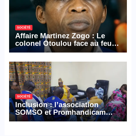
SOCIÉTÉ
Affaire Martinez Zogo : Le
colonel Otoulou face au feu
croisé des avocats de la
défense
SOCIÉTÉ
Inclusion : l’association
SOMSO et Promhandicam
militent en faveur d’une
réforme des formations en
hôtellerie-restauration