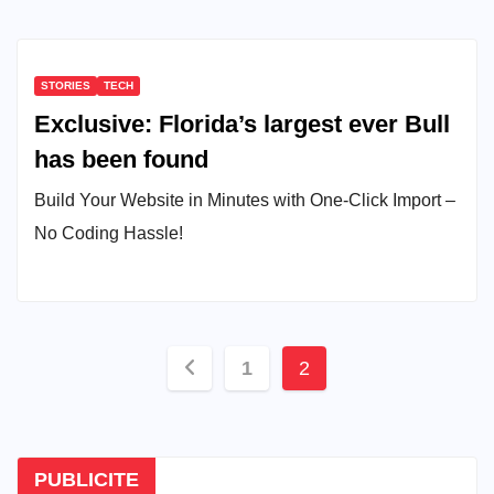
STORIES
TECH
Exclusive: Florida’s largest ever Bull
has been found
Build Your Website in Minutes with One-Click Import –
No Coding Hassle!
Pagination
1
2
des
publications
PUBLICITE