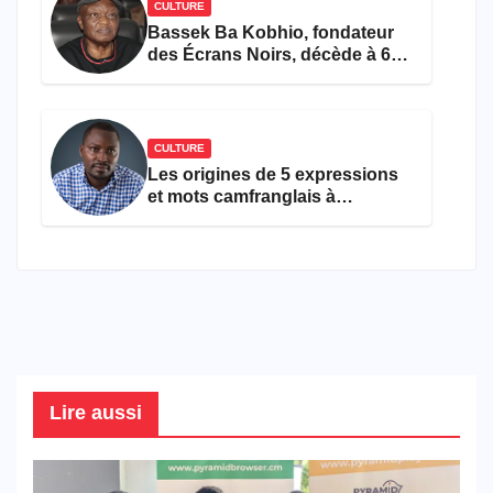
CULTURE
Bassek Ba Kobhio, fondateur
des Écrans Noirs, décède à 69
ans
CULTURE
Les origines de 5 expressions
et mots camfranglais à
connaître en 2026
Lire aussi