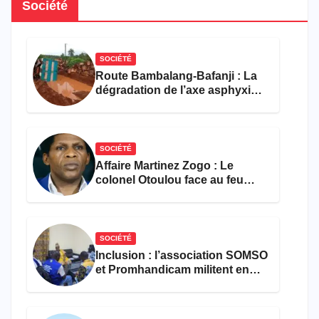
Société
SOCIÉTÉ
Route Bambalang-Bafanji : La
dégradation de l’axe asphyxie
les activités économiques
SOCIÉTÉ
Affaire Martinez Zogo : Le
colonel Otoulou face au feu
croisé des avocats de la
défense
SOCIÉTÉ
Inclusion : l’association SOMSO
et Promhandicam militent en
faveur d’une réforme des
formations en hôtellerie-
restauration