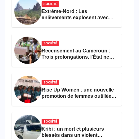
SOCIÉTÉ
Extrême-Nord : Les
enlèvements explosent avec
308 victimes en trois mois
SOCIÉTÉ
Recensement au Cameroun :
Trois prolongations, l’État ne
parvient toujours pas à achever
le comptage de la population
SOCIÉTÉ
Rise Up Women : une nouvelle
promotion de femmes outillées
pour l’emploi et
l’entrepreneuriat
SOCIÉTÉ
Kribi : un mort et plusieurs
blessés dans un violent