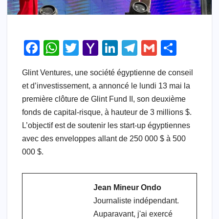
F
W
T
Y
Li
T
G
S
a
h
wi
a
n
el
m
h
Glint Ventures, une société égyptienne de conseil
c
at
tt
h
k
e
ail
ar
et d’investissement, a annoncé le lundi 13 mai la
e
s
er
o
e
gr
e
première clôture de Glint Fund II, son deuxième
b
A
o
dI
a
fonds de capital-risque, à hauteur de 3 millions $.
o
p
M
n
m
L’objectif est de soutenir les start-up égyptiennes
o
p
ail
avec des enveloppes allant de 250 000 $ à 500
000 $.
k
Jean Mineur Ondo
Journaliste indépendant.
Auparavant, j'ai exercé