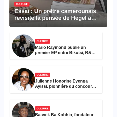
CULTURE
Essai : Un prêtre camerounais
revisite la pensée de Hegel à
travers le rêve américain
CULTURE
Mario Raymond publie un
premier EP entre Bikutsi, R&B
et pop française
CULTURE
Julienne Honorine Eyenga
Ayissi, pionnière du concours
Miss Cameroun, est décédée
CULTURE
Bassek Ba Kobhio, fondateur