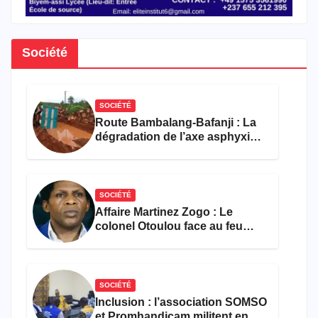
Société
SOCIÉTÉ
Route Bambalang-Bafanji : La
dégradation de l’axe asphyxie
les activités économiques
SOCIÉTÉ
Affaire Martinez Zogo : Le
colonel Otoulou face au feu
croisé des avocats de la
défense
SOCIÉTÉ
Inclusion : l’association SOMSO
et Promhandicam militent en