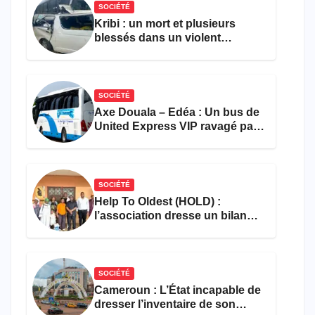
SOCIÉTÉ
Kribi : un mort et plusieurs
blessés dans un violent
accident près du port
SOCIÉTÉ
Axe Douala – Edéa : Un bus de
United Express VIP ravagé par
les flammes à Missole
SOCIÉTÉ
Help To Oldest (HOLD) :
l’association dresse un bilan
encourageant au premier
semestre de 2026
SOCIÉTÉ
Cameroun : L’État incapable de
dresser l’inventaire de son