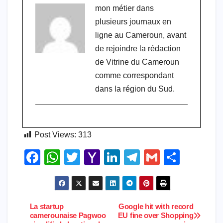
mon métier dans
plusieurs journaux en
ligne au Cameroun, avant
de rejoindre la rédaction
de Vitrine du Cameroun
comme correspondant
dans la région du Sud.
Post Views:
313
F
W
T
Y
Li
T
G
S
a
h
wi
a
n
el
m
h
c
at
tt
h
k
e
ail
ar
e
s
er
o
e
gr
e
La startup
Google hit with record
Navigation
camerounaise Pagwoo
EU fine over Shopping
b
A
o
dI
a