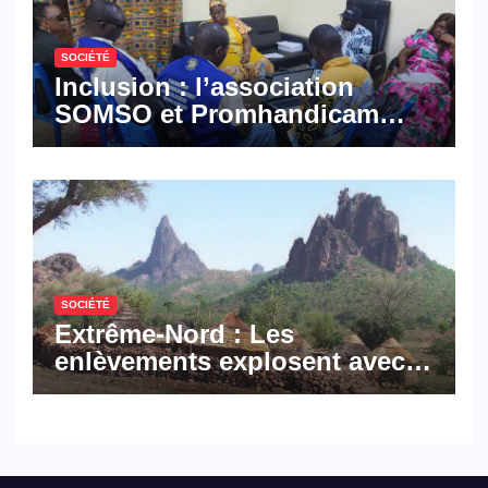
SOCIÉTÉ
Inclusion : l’association
SOMSO et Promhandicam
militent en faveur d’une
réforme des formations en
hôtellerie-restauration
SOCIÉTÉ
Extrême-Nord : Les
enlèvements explosent avec
308 victimes en trois mois