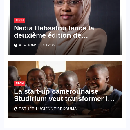
TECH
Nadia Habsatou lance la
deuxième édition de
TEDxYaoundé
ALPHONSE DUPONT
TECH
La start-up camerounaise
Studirium veut transformer la
gestion scolaire en un marché
ESTHER LUCIENNE BEKOUMA
numérique à grande échelle