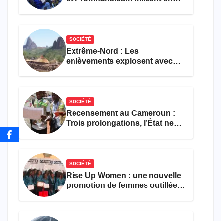
faveur d’une réforme des
formations en hôtellerie-
restauration
SOCIÉTÉ
Extrême-Nord : Les
enlèvements explosent avec
308 victimes en trois mois
SOCIÉTÉ
Recensement au Cameroun :
Trois prolongations, l’État ne
parvient toujours pas à achever
le comptage de la population
SOCIÉTÉ
Rise Up Women : une nouvelle
promotion de femmes outillées
pour l’emploi et
l’entrepreneuriat