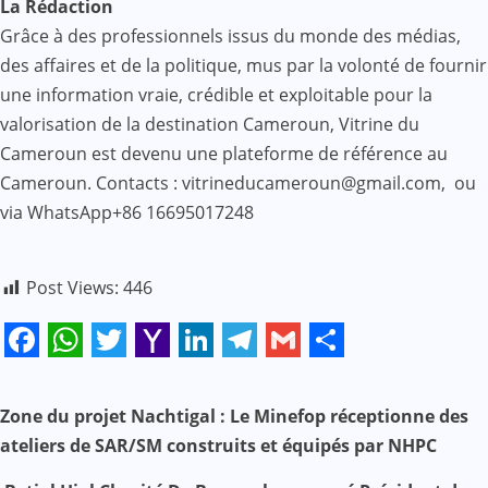
La Rédaction
Grâce à des professionnels issus du monde des médias,
des affaires et de la politique, mus par la volonté de fournir
une information vraie, crédible et exploitable pour la
valorisation de la destination Cameroun, Vitrine du
Cameroun est devenu une plateforme de référence au
Cameroun. Contacts : vitrineducameroun@gmail.com, ou
via WhatsApp+86 16695017248
Post Views:
446
Facebook
WhatsApp
Twitter
Yahoo
LinkedIn
Telegram
Gmail
Share
Mail
N
Zone du projet Nachtigal : Le Minefop réceptionne des
ateliers de SAR/SM construits et équipés par NHPC
a