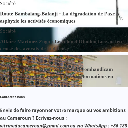
Société
Route Bambalang-Bafanji : La dégradation de l’axe
asphyxie les activités économiques
Société
Affaire Martinez Zogo : Le colonel Otoulou face au feu
croisé des avocats de la défense
Société
Inclusion : l’association SOMSO et Promhandicam
militent en faveur d’une réforme des formations en
hôtellerie-restauration
Contactez-nous
Envie de faire rayonner votre marque ou vos ambitions
au Cameroun ? Ecrivez-nous :
vitrineducameroun@gmail.com ou via WhatsApp : +86 188