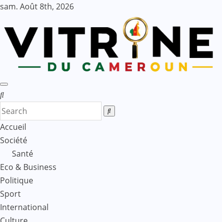
Skip
sam. Août 8th, 2026
to
content
Accueil
Société
Santé
Eco & Business
Politique
Sport
International
Culture