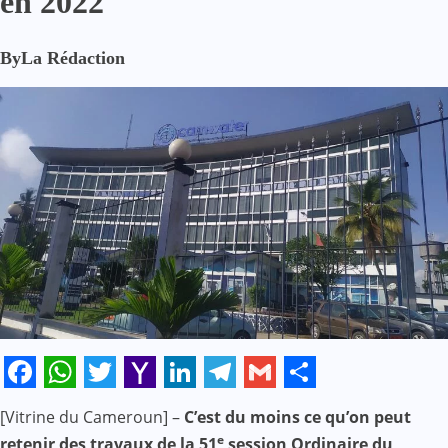
en 2022
By
La Rédaction
Facebook
WhatsApp
Twitter
Yahoo
LinkedIn
Telegram
Gmail
Share
[Vitrine du Cameroun] –
C’est du moins ce qu’on peut
Mail
e
retenir des travaux de la 51
session Ordinaire du