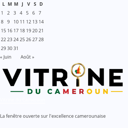
L
M
M
J
V
S
D
1
2
3
4
5
6
7
8
9
10
11
12
13
14
15
16
17
18
19
20
21
22
23
24
25
26
27
28
29
30
31
« Juin
Août »
Vitrine du Cameroun
La fenêtre ouverte sur l'excellence camerounaise