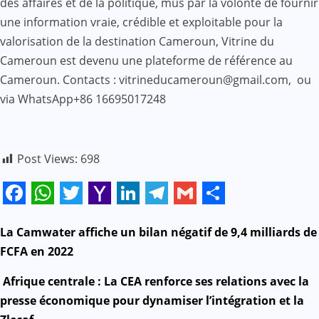
des affaires et de la politique, mus par la volonté de fournir
une information vraie, crédible et exploitable pour la
valorisation de la destination Cameroun, Vitrine du
Cameroun est devenu une plateforme de référence au
Cameroun. Contacts : vitrineducameroun@gmail.com, ou
via WhatsApp+86 16695017248
Post Views:
698
Facebook
WhatsApp
Twitter
Yahoo
LinkedIn
Telegram
Gmail
Share
Mail
N
La Camwater affiche un bilan négatif de 9,4 milliards de
FCFA en 2022
a
Afrique centrale : La CEA renforce ses relations avec la
v
presse économique pour dynamiser l’intégration et la