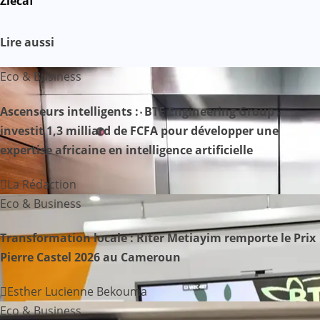
Zlecaf
i
g
Lire aussi
a
Eco & Business
t
Ascenseurs intelligents : BTE Engineering Group
i
investit 1,3 milliard de FCFA pour développer une
expertise africaine en intelligence artificielle
o
n
La Rédaction
Eco & Business
d
Transformation locale : Riter Metiayim remporte le Prix
e
Pierre Castel 2026 au Cameroun
l
Esther Lucienne Bekouma
’
Eco & Business