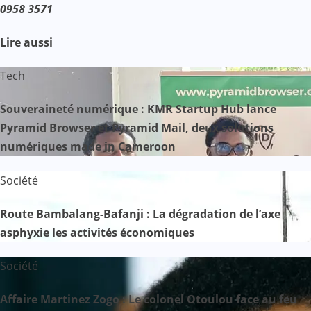
0958 3571
Lire aussi
Tech
Souveraineté numérique : KMR Startup Hub lance
Pyramid Browser et Pyramid Mail, deux solutions
numériques made in Cameroon
Société
Route Bambalang-Bafanji : La dégradation de l’axe
asphyxie les activités économiques
Société
Affaire Martinez Zogo : Le colonel Otoulou face au feu