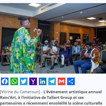
Facebook
WhatsApp
Twitter
Yahoo
LinkedIn
Telegram
Gmail
Share
[Vitrine du Cameroun] –
L’événement artistique annuel
Mail
Renc’Art, à l’initiative de Tallart Group et ses
partenaires a récemment ensoleillé la scène culturelle