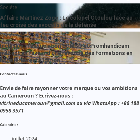
Société
Affaire Martinez Zogo : Le colonel Otoulou face au
feu croisé des avocats de la défense
Société
Inclusion : l’association SOMSO et Promhandicam
militent en faveur d’une réforme des formations en
hôtellerie-restauration
Contactez-nous
Envie de faire rayonner votre marque ou vos ambitions
au Cameroun ? Ecrivez-nous :
vitrineducameroun@gmail.com ou via WhatsApp : +86 188
0958 3571
Calendrier
juillet 2024