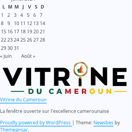
L
M
M
J
V
S
D
1
2
3
4
5
6
7
8
9
10
11
12
13
14
15
16
17
18
19
20
21
22
23
24
25
26
27
28
29
30
31
« Juin
Août »
Vitrine du Cameroun
La fenêtre ouverte sur l'excellence camerounaise
Proudly powered by WordPress
|
Theme:
Newsbes
by
Themeansar
.