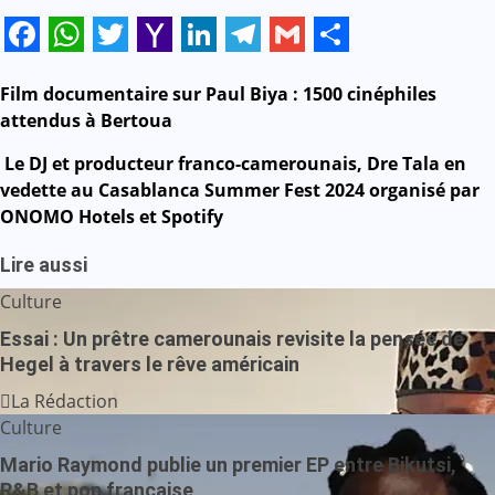
Facebook
WhatsApp
Twitter
Yahoo
LinkedIn
Telegram
Gmail
Share
Mail
Navigation
Film documentaire sur Paul Biya : 1500 cinéphiles
attendus à Bertoua
de
Le DJ et producteur franco-camerounais, Dre Tala en
l’article
vedette au Casablanca Summer Fest 2024 organisé par
ONOMO Hotels et Spotify
Lire aussi
Culture
Essai : Un prêtre camerounais revisite la pensée de
Hegel à travers le rêve américain
La Rédaction
Culture
Mario Raymond publie un premier EP entre Bikutsi,
R&B et pop française