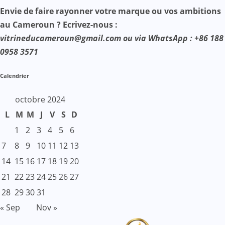
Envie de faire rayonner votre marque ou vos ambitions
au Cameroun ? Ecrivez-nous :
vitrineducameroun@gmail.com ou via WhatsApp : +86 188
0958 3571
Calendrier
octobre 2024
L
M
M
J
V
S
D
1
2
3
4
5
6
7
8
9
10
11
12
13
14
15
16
17
18
19
20
21
22
23
24
25
26
27
28
29
30
31
« Sep
Nov »