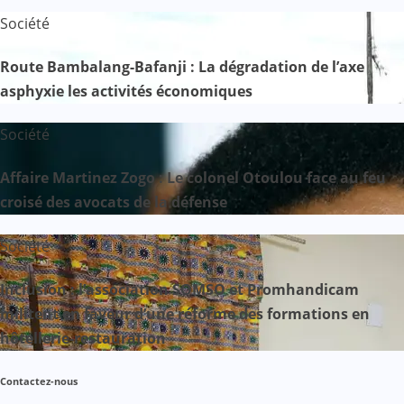
Société
Route Bambalang-Bafanji : La dégradation de l’axe
asphyxie les activités économiques
Société
Affaire Martinez Zogo : Le colonel Otoulou face au feu
croisé des avocats de la défense
Société
Inclusion : l’association SOMSO et Promhandicam
militent en faveur d’une réforme des formations en
hôtellerie-restauration
Contactez-nous