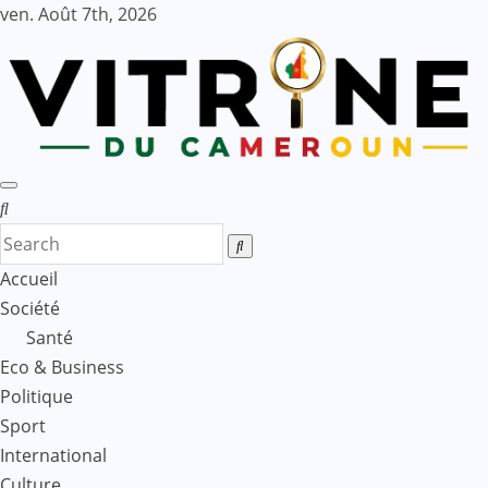
Skip
ven. Août 7th, 2026
to
content
Accueil
Société
Santé
Eco & Business
Politique
Sport
International
Culture