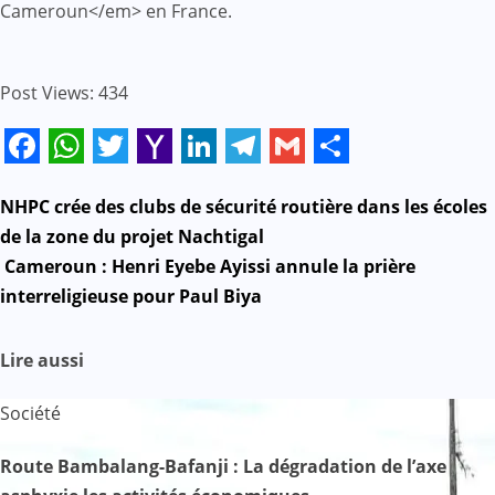
Cameroun</em> en France.
Post Views:
434
Facebook
WhatsApp
Twitter
Yahoo
LinkedIn
Telegram
Gmail
Share
Mail
Navigation
NHPC crée des clubs de sécurité routière dans les écoles
de la zone du projet Nachtigal
de
Cameroun : Henri Eyebe Ayissi annule la prière
interreligieuse pour Paul Biya
l’article
Lire aussi
Société
Route Bambalang-Bafanji : La dégradation de l’axe