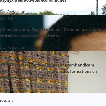
asphyxie les activités économiques
La Rédaction
Société
Affaire Martinez Zogo : Le colonel Otoulou face au feu
croisé des avocats de la défense
La Rédaction
Société
Inclusion : l’association SOMSO et Promhandicam
militent en faveur d’une réforme des formations en
hôtellerie-restauration
Cédric Zambo
PUBLICITE