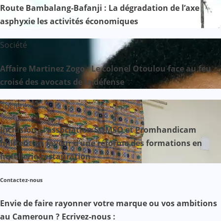
Route Bambalang-Bafanji : La dégradation de l’axe
asphyxie les activités économiques
Société
Affaire Martinez Zogo : Le colonel Otoulou face au feu
croisé des avocats de la défense
Société
Inclusion : l’association SOMSO et Promhandicam
militent en faveur d’une réforme des formations en
hôtellerie-restauration
Contactez-nous
Envie de faire rayonner votre marque ou vos ambitions
au Cameroun ? Ecrivez-nous :