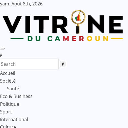
Skip
sam. Août 8th, 2026
to
content
Accueil
Société
Santé
Eco & Business
Politique
Sport
International
Culture