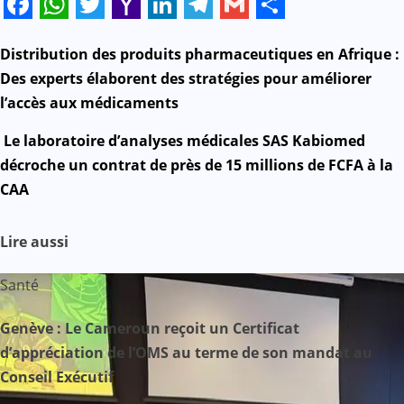
Facebook
WhatsApp
Twitter
Yahoo
LinkedIn
Telegram
Gmail
Share
Mail
N
Distribution des produits pharmaceutiques en Afrique :
Des experts élaborent des stratégies pour améliorer
a
l’accès aux médicaments
v
Le laboratoire d’analyses médicales SAS Kabiomed
décroche un contrat de près de 15 millions de FCFA à la
i
CAA
g
Lire aussi
a
t
Santé
i
Genève : Le Cameroun reçoit un Certificat
d’appréciation de l’OMS au terme de son mandat au
o
Conseil Exécutif
n