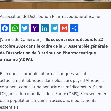
Association de Distribution Pharmaceutique africaine
Facebook
WhatsApp
Twitter
Yahoo
LinkedIn
Telegram
Gmail
Share
[Vitrine du Cameroun] –
Ils se sont réunis depuis le 22
Mail
e
octobre 2024 dans le cadre de la 3
Assemblée générale
de l’Association de Distribution Pharmaceutique
africaine (ADPA).
Bien que les produits pharmaceutiques soient
actuellement fabriqués dans plusieurs pays d’Afrique, le
continent connait une pénurie des médicaments. Selon
l’Organisation mondiale de la Santé (OMS), 50% seulement
de la population africaine a accès aux médicaments
essentiels.