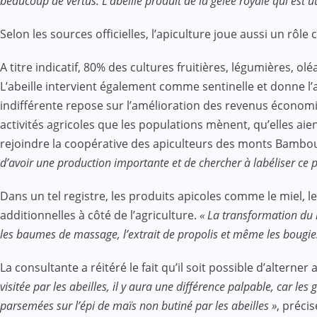
beaucoup de vertus. L’abeille produit de la gelée royale qui est 
Selon les sources officielles, l’apiculture joue aussi un rôle 
A titre indicatif, 80% des cultures fruitières, légumières, o
L’abeille intervient également comme sentinelle et donne l’al
indifférente repose sur l’amélioration des revenus économiq
activités agricoles que les populations mènent, qu’elles ai
rejoindre la coopérative des apiculteurs des monts Bambou
d’avoir une production importante et de chercher à labéliser ce
Dans un tel registre, les produits apicoles comme le miel, le v
additionnelles à côté de l’agriculture.
« La transformation du m
les baumes de massage, l’extrait de propolis et même les bougie
La consultante a réitéré le fait qu’il soit possible d’alterner
visitée par les abeilles, il y aura une différence palpable, car le
parsemées sur l’épi de maïs non butiné par les abeilles »
, préci