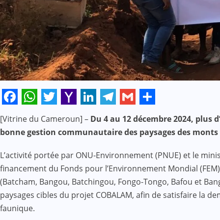
Facebook
WhatsApp
Twitter
Yahoo
LinkedIn
Telegram
Gmail
Share
[Vitrine du Cameroun] –
Du 4 au 12 décembre 2024, plus d
Mail
bonne gestion communautaire des paysages des monts 
L’activité portée par ONU-Environnement (PNUE) et le min
financement du Fonds pour l’Environnement Mondial (FEM), es
(Batcham, Bangou, Batchingou, Fongo-Tongo, Bafou et Bangan
paysages cibles du projet COBALAM, afin de satisfaire la de
faunique.