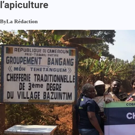
l’apiculture
By
La Rédaction