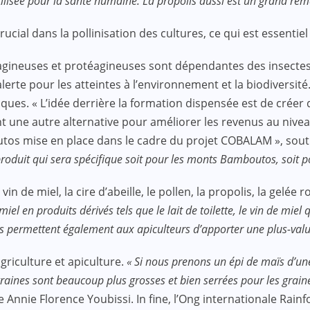
utilisée pour la santé humaine. La propolis aussi est un grand re
crucial dans la pollinisation des cultures, ce qui est essentiel
léagineuses et protéagineuses sont dépendantes des insectes p
erte pour les atteintes à l’environnement et la biodiversité.
ues. « L’idée derrière la formation dispensée est de créer 
ent une autre alternative pour améliorer les revenus au niv
tos mise en place dans le cadre du projet COBALAM », sout
 produit qui sera spécifique soit pour les monts Bamboutos, soi
in de miel, la cire d’abeille, le pollen, la propolis, la gelée
iel en produits dérivés tels que le lait de toilette, le vin de m
s permettent également aux apiculteurs d’apporter une plus-value
 agriculture et apiculture.
« Si nous prenons un épi de maïs d’une
s graines sont beaucoup plus grosses et bien serrées pour les grain
se Annie Florence Youbissi. In fine, l’Ong internationale Rain