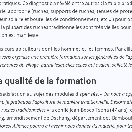
 pratiques. Ce diagnostic a révélé entre autres : la faible p
riel approprié (ruches, supports de ruches, tenues de protec
cateur solaire et bouteilles de conditionnement, etc….) pour
, la plupart des ruches traditionnelles sont très vieilles p
ion est manifeste.
usieurs apiculteurs dont les hommes et les femmes. Par aille
avons organisé une première formation sur les généralités de l’ap
enantes du village, parmi lesquelles celles qui avaient sollicité l
a qualité de la formation
 satisfaction au sujet des modules dispensés.
« On nous a appr
ant, je pratiquais l’apiculture de manière traditionnelle. Désorma
 ruches traditionnelles »,
a confié Jean-Bosco Tsona (47 ans), 
ngang, arrondissement de Dschang, département des Bambou
orest Alliance pourra à l’avenir nous donner du matériel pour tra