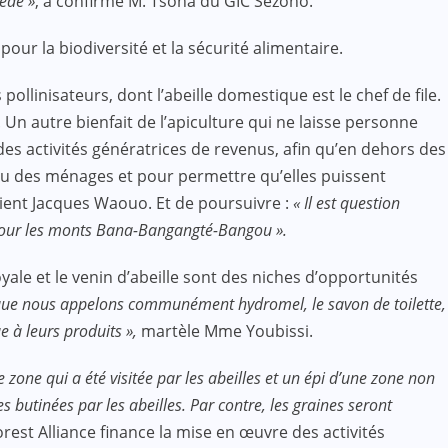
mède »
, a confirmé M. Tsona du GIC Sezono.
 pour la biodiversité et la sécurité alimentaire.
ollinisateurs, dont l’abeille domestique est le chef de file.
 Un autre bienfait de l’apiculture qui ne laisse personne
des activités génératrices de revenus, afin qu’en dehors des
eau des ménages et pour permettre qu’elles puissent
ient Jacques Waouo. Et de poursuivre :
« Il est question
t pour les monts Bana-Bangangté-Bangou ».
 royale et le venin d’abeille sont des niches d’opportunités
iel que nous appelons communément hydromel, le savon de toilette,
 à leurs produits »,
martèle Mme Youbissi.
 zone qui a été visitée par les abeilles et un épi d’une zone non
es butinées par les abeilles. Par contre, les graines seront
forest Alliance finance la mise en œuvre des activités