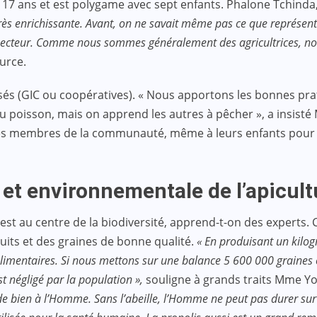
e 17 ans et est polygame avec sept enfants. Phalone Tchinda, 
s enrichissante. Avant, on ne savait même pas ce que représente l’
cteur. Comme nous sommes généralement des agricultrices, nous 
urce.
isés (GIC ou coopératives). « Nous apportons les bonnes pra
du poisson, mais on apprend les autres à pêcher », a insist
res membres de la communauté, même à leurs enfants pour pré
et environnementale de l’apicult
le est au centre de la biodiversité, apprend-t-on des experts.
ruits et des graines de bonne qualité.
« En produisant un kilog
limentaires. Si nous mettons sur une balance 5 600 000 graines ou
t négligé par la population »,
souligne à grands traits Mme Yo
 de bien à l’Homme. Sans l’abeille, l’Homme ne peut pas durer sur te