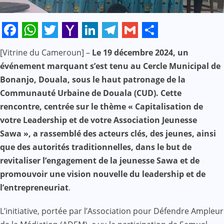
Facebook
WhatsApp
Twitter
Yahoo
LinkedIn
Telegram
Gmail
Share
[Vitrine du Cameroun] –
Le 19 décembre 2024, un
Mail
événement marquant s’est tenu au Cercle Municipal de
Bonanjo, Douala, sous le haut patronage de la
Communauté Urbaine de Douala (CUD). Cette
rencontre, centrée sur le thème « Capitalisation de
votre Leadership et de votre Association Jeunesse
Sawa », a rassemblé des acteurs clés, des jeunes, ainsi
que des autorités traditionnelles, dans le but de
revitaliser l’engagement de la jeunesse Sawa et de
promouvoir une vision nouvelle du leadership et de
l’entrepreneuriat
.
L’initiative, portée par l’Association pour Défendre Ampleur