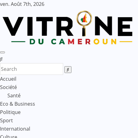
Skip
ven. Août 7th, 2026
to
content
Accueil
Société
Santé
Eco & Business
Politique
Sport
International
Culture