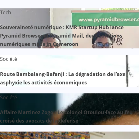
Tech
Souveraineté numérique : KMR Startup Hub lance
Pyramid Browser et Pyramid Mail, deux solutions
numériques made in Cameroon
Société
Route Bambalang-Bafanji : La dégradation de l’axe
asphyxie les activités économiques
Société
Affaire Martinez Zogo : Le colonel Otoulou face au feu
croisé des avocats de la défense
Société