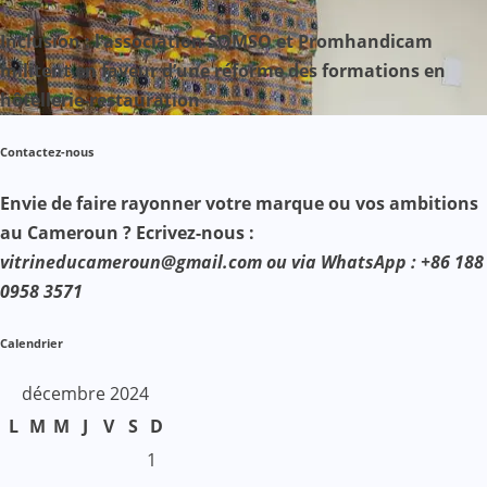
Inclusion : l’association SOMSO et Promhandicam
militent en faveur d’une réforme des formations en
hôtellerie-restauration
Contactez-nous
Envie de faire rayonner votre marque ou vos ambitions
au Cameroun ? Ecrivez-nous :
vitrineducameroun@gmail.com ou via WhatsApp : +86 188
0958 3571
Calendrier
décembre 2024
L
M
M
J
V
S
D
1