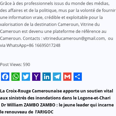
Grâce à des professionnels issus du monde des médias,
des affaires et de la politique, mus par la volonté de fournir
une information vraie, crédible et exploitable pour la
valorisation de la destination Cameroun, Vitrine du
Cameroun est devenu une plateforme de référence au
Cameroun. Contacts : vitrineducameroun@gmail.com, ou
via WhatsApp+86 16695017248
Post Views:
590
Facebook
WhatsApp
Twitter
Yahoo
LinkedIn
Telegram
Gmail
Share
Mail
N
La Croix-Rouge Camerounaise apporte un soutien vital
aux sinistrés des inondations dans le Logone-et-Chari
a
Dr William ZAMBO ZAMBO : le jeune leader qui incarne
le renouveau de l’ARIGOC
v