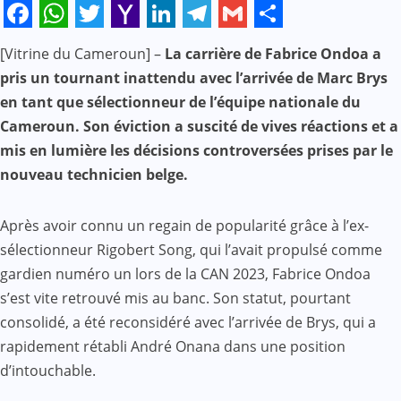
Facebook
WhatsApp
Twitter
Yahoo
LinkedIn
Telegram
Gmail
Share
[Vitrine du Cameroun] –
La carrière de Fabrice Ondoa a
Mail
pris un tournant inattendu avec l’arrivée de Marc Brys
en tant que sélectionneur de l’équipe nationale du
Cameroun. Son éviction a suscité de vives réactions et a
mis en lumière les décisions controversées prises par le
nouveau technicien belge.
Après avoir connu un regain de popularité grâce à l’ex-
sélectionneur Rigobert Song, qui l’avait propulsé comme
gardien numéro un lors de la CAN 2023, Fabrice Ondoa
s’est vite retrouvé mis au banc. Son statut, pourtant
consolidé, a été reconsidéré avec l’arrivée de Brys, qui a
rapidement rétabli André Onana dans une position
d’intouchable.