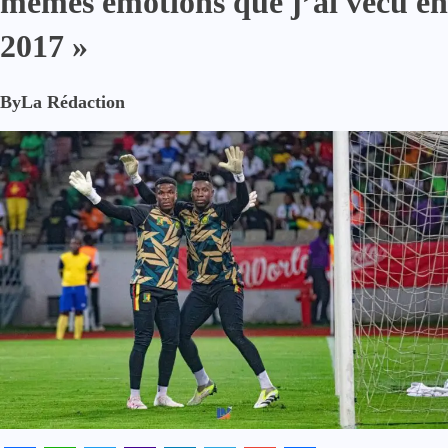
mêmes émotions que j’ai vécu en
2017 »
By
La Rédaction