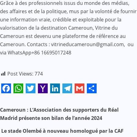
Grâce à des professionnels issus du monde des médias,
des affaires et de la politique, mus par la volonté de fournir
une information vraie, crédible et exploitable pour la
valorisation de la destination Cameroun, Vitrine du
Cameroun est devenu une plateforme de référence au
Cameroun. Contacts : vitrineducameroun@gmail.com, ou
via WhatsApp+86 16695017248
Post Views:
774
Facebook
WhatsApp
Twitter
Yahoo
LinkedIn
Telegram
Gmail
Share
Mail
N
Cameroun : L’Association des supporters du Réal
Madrid présente son bilan de l’année 2024
a
Le stade Olembé à nouveau homologué par la CAF
v