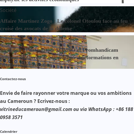
Société
Affaire Martinez Zogo : Le colonel Otoulou face au feu
croisé des avocats de la défense
Société
Inclusion : l’association SOMSO et Promhandicam
militent en faveur d’une réforme des formations en
hôtellerie-restauration
Contactez-nous
Envie de faire rayonner votre marque ou vos ambitions
au Cameroun ? Ecrivez-nous :
vitrineducameroun@gmail.com ou via WhatsApp : +86 188
0958 3571
Calendrier