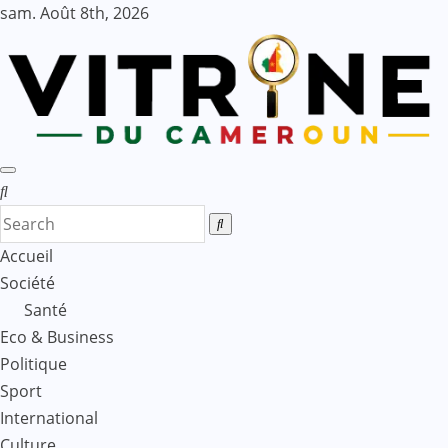
Skip
sam. Août 8th, 2026
to
content
Accueil
Société
Santé
Eco & Business
Politique
Sport
International
Culture