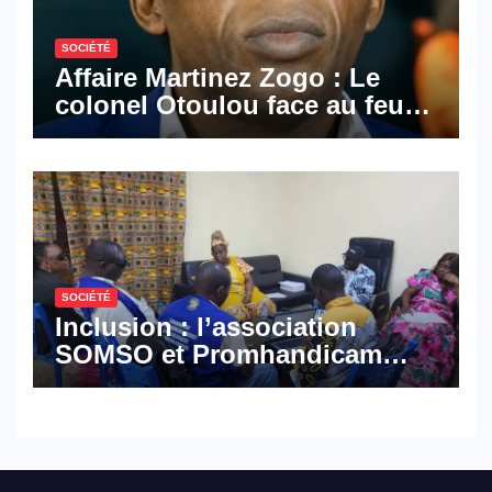
SOCIÉTÉ
Affaire Martinez Zogo : Le
colonel Otoulou face au feu
croisé des avocats de la
défense
SOCIÉTÉ
Inclusion : l’association
SOMSO et Promhandicam
militent en faveur d’une
réforme des formations en
hôtellerie-restauration