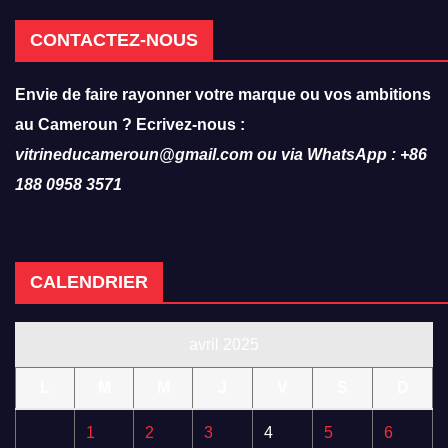
CONTACTEZ-NOUS
Envie de faire rayonner votre marque ou vos ambitions
au Cameroun ? Ecrivez-nous :
vitrineducameroun@gmail.com ou via WhatsApp : +86
188 0958 3571
CALENDRIER
avril 2025
L
M
M
J
V
S
D
1
2
3
4
5
6