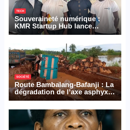
TECH
Souveraineté numérique :
KMR Startup Hub lance
Pyramid Browser et Pyramid
Mail, deux solutions
numériques made in
Cameroon
SOCIÉTÉ
Route Bambalang-Bafanji : La
dégradation de l’axe asphyxie
les activités économiques