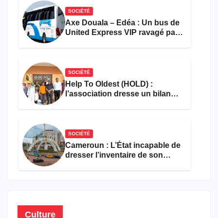
SOCIÉTÉ
Axe Douala – Edéa : Un bus de
United Express VIP ravagé par
les flammes à Missole
SOCIÉTÉ
Help To Oldest (HOLD) :
l’association dresse un bilan
encourageant au premier
semestre de 2026
SOCIÉTÉ
Cameroun : L’État incapable de
dresser l’inventaire de son
propre patrimoine
Culture