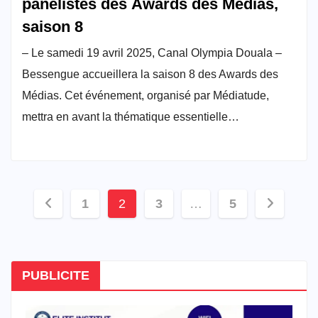
panélistes des Awards des Médias,
saison 8
– Le samedi 19 avril 2025, Canal Olympia Douala –
Bessengue accueillera la saison 8 des Awards des
Médias. Cet événement, organisé par Médiatude,
mettra en avant la thématique essentielle…
Pagination
1
2
3
…
5
des
publications
PUBLICITE