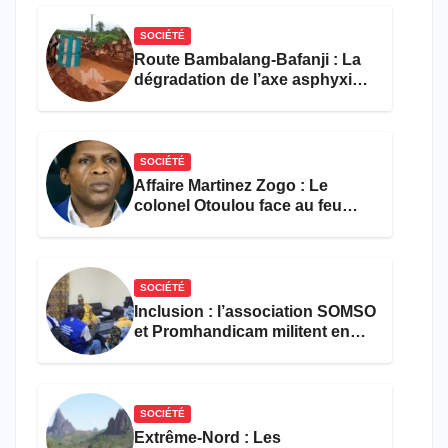
SOCIÉTÉ
Route Bambalang-Bafanji : La
dégradation de l’axe asphyxie
les activités économiques
SOCIÉTÉ
Affaire Martinez Zogo : Le
colonel Otoulou face au feu
croisé des avocats de la
défense
SOCIÉTÉ
Inclusion : l’association SOMSO
et Promhandicam militent en
faveur d’une réforme des
formations en hôtellerie-
restauration
SOCIÉTÉ
Extrême-Nord : Les