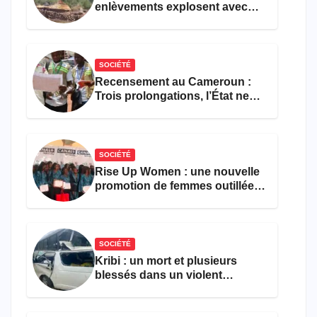
enlèvements explosent avec
308 victimes en trois mois
SOCIÉTÉ
Recensement au Cameroun :
Trois prolongations, l’État ne
parvient toujours pas à achever
le comptage de la population
SOCIÉTÉ
Rise Up Women : une nouvelle
promotion de femmes outillées
pour l’emploi et
l’entrepreneuriat
SOCIÉTÉ
Kribi : un mort et plusieurs
blessés dans un violent
accident près du port