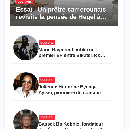
CULTURE
Essai : Un prêtre camerounais
revisite la pensée de Hegel à
travers le rêve américain
CULTURE
Mario Raymond publie un
premier EP entre Bikutsi, R&B
et pop française
CULTURE
Julienne Honorine Eyenga
Ayissi, pionnière du concours
Miss Cameroun, est décédée
CULTURE
Bassek Ba Kobhio, fondateur