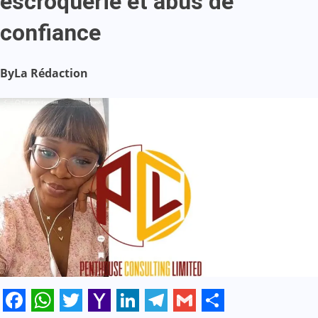
escroquerie et abus de
confiance
By
La Rédaction