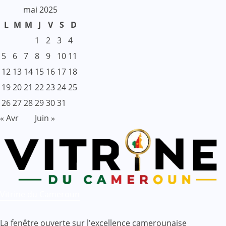
mai 2025
L
M
M
J
V
S
D
1
2
3
4
5
6
7
8
9
10
11
12
13
14
15
16
17
18
19
20
21
22
23
24
25
26
27
28
29
30
31
« Avr
Juin »
Vitrine du Cameroun
La fenêtre ouverte sur l'excellence camerounaise