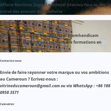
Affaire Martinez Zogo : Le colonel Otoulou face au feu
croisé des avocats de la défense
Société
Inclusion : l’association SOMSO et Promhandicam
militent en faveur d’une réforme des formations en
hôtellerie-restauration
Contactez-nous
Envie de faire rayonner votre marque ou vos ambitions
au Cameroun ? Ecrivez-nous :
vitrineducameroun@gmail.com ou via WhatsApp : +86 188
0958 3571
Calendrier