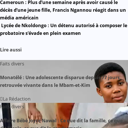
Mail
N
Cameroun : Plus d’une semaine après avoir causé le
décès d’une jeune fille, Francis Ngannou réagit dans un
a
média américain
Lycée de Nkoldongo : Un détenu autorisé à composer le
v
probatoire s’évade en plein examen
i
Lire aussi
g
a
Faits divers
t
Monatélé : Une adolescente disparue depuis 77 jours,
retrouvée vivante dans le Mbam-et-Kim
i
o
La Rédaction
Faits divers
n
Affaire Bébé Joyce Nawal : Ce que dit la famille, ce que
d