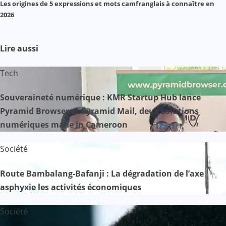
Les origines de 5 expressions et mots camfranglais à connaître en
2026
Lire aussi
Tech
Souveraineté numérique : KMR Startup Hub lance
Pyramid Browser et Pyramid Mail, deux solutions
numériques made in Cameroon
Société
Route Bambalang-Bafanji : La dégradation de l’axe
asphyxie les activités économiques
Société