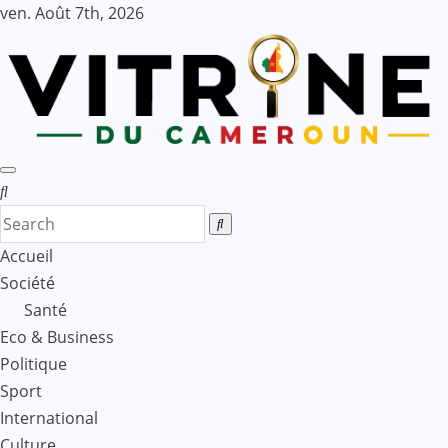
Skip
ven. Août 7th, 2026
to
content
Accueil
Société
Santé
Eco & Business
Politique
Sport
International
Culture