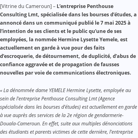
Facebook
WhatsApp
Twitter
Yahoo
LinkedIn
Telegram
Gmail
Share
[Vitrine du Cameroun] –
L’entreprise Penthouse
Mail
Consulting Lmt, spécialisée dans les bourses d’études, a
annoncé dans un communiqué publié le 7 mai 2025 à
l’intention de ses clients et le public qu’une de ses
employées, la nommée Hermine Lysette Yemele, est
actuellement en garde à vue pour des faits
d’escroquerie, de détournement, de duplicité, d’abus de
confiance aggravée et de propagation de fausses
nouvelles par voie de communications électroniques.
« La dénommée dame YEMELE Hermine Lysette, employée au
sein de l’entreprise Penthouse Consulting Lmt (Agence
spécialisée dans les bourses d’études) est actuellement en garde
à vue auprès des services de la 2e région de gendarmerie-
Douala-Cameroun. En effet, suite aux multiples dénonciations
des étudiants et parents victimes de cette dernière, l’entreprise