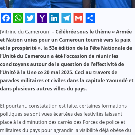
Facebook
WhatsApp
Twitter
Yahoo
LinkedIn
Telegram
Gmail
Share
[Vitrine du Cameroun] –
Célébrée sous le thème « Armée
Mail
et Nation unies pour un Cameroun tourné vers la paix
et la prospérité », la 53e édition de la Fête Nationale de
l’Unité du Cameroun a été l’occasion de réunir les
concitoyens autour de la question de l’effectivité de
l’Unité à la Une ce 20 mai 2025. Ceci au travers de
parades militaires et civiles dans la capitale Yaoundé et
dans plusieurs autres villes du pays.
Et pourtant, constatation est faite, certaines formations
politiques se sont vues écartées des festivités laissant
place à la diminution des carrés des Forces de police et
militaires du pays pour agrandir la visibilité déjà obèse du