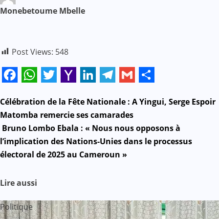
Monebetoume Mbelle
Post Views:
548
Facebook
WhatsApp
Twitter
Yahoo
LinkedIn
Telegram
Gmail
Share
Mail
N
Célébration de la Fête Nationale : A Yingui, Serge Espoir
Matomba remercie ses camarades
a
Bruno Lombo Ebala : « Nous nous opposons à
l’implication des Nations-Unies dans le processus
v
électoral de 2025 au Cameroun »
i
Lire aussi
g
a
Politique