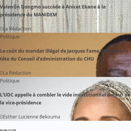
t
Valentin Dongmo succède à Anicet Ekane à la
présidence du MANIDEM
i
o
La Rédaction
Politique
n
Le coût du mandat illégal de Jacques Fame Ndongo à la
d
tête du Conseil d’administration du CHU
e
La Rédaction
l
Politique
’
L’UDC appelle à combler le vide institutionnel autour de
a
la vice-présidence
r
Esther Lucienne Bekouma
t
PUBLICITE