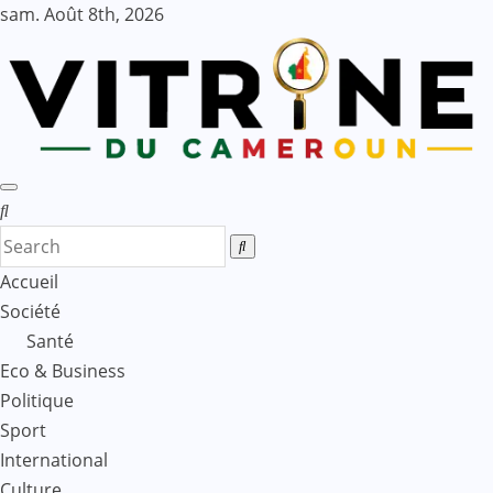
Skip
sam. Août 8th, 2026
to
content
Accueil
Société
Santé
Eco & Business
Politique
Sport
International
Culture