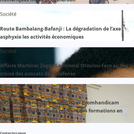
Société
Route Bambalang-Bafanji : La dégradation de l’axe
asphyxie les activités économiques
Société
Affaire Martinez Zogo : Le colonel Otoulou face au feu
croisé des avocats de la défense
Société
Inclusion : l’association SOMSO et Promhandicam
militent en faveur d’une réforme des formations en
hôtellerie-restauration
Contactez-nous