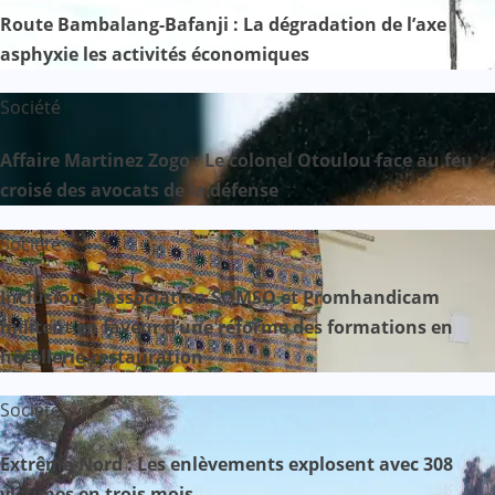
Route Bambalang-Bafanji : La dégradation de l’axe
asphyxie les activités économiques
Société
Affaire Martinez Zogo : Le colonel Otoulou face au feu
croisé des avocats de la défense
Société
Inclusion : l’association SOMSO et Promhandicam
militent en faveur d’une réforme des formations en
hôtellerie-restauration
Société
Extrême-Nord : Les enlèvements explosent avec 308
victimes en trois mois