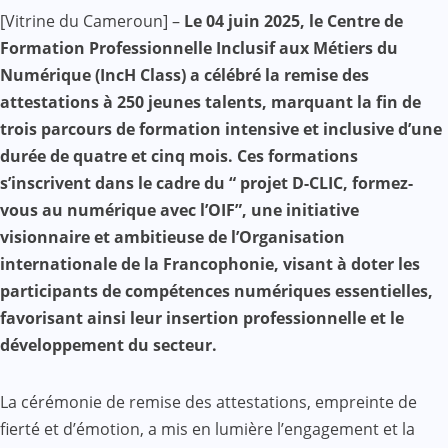
Facebook
WhatsApp
Twitter
Yahoo
LinkedIn
Telegram
Gmail
Share
[Vitrine du Cameroun] –
Le 04 juin 2025, le Centre de
Mail
Formation Professionnelle Inclusif aux Métiers du
Numérique (IncH Class) a célébré la remise des
attestations à 250 jeunes talents, marquant la fin de
trois parcours de formation intensive et inclusive d’une
durée de quatre et cinq mois. Ces formations
s’inscrivent dans le cadre du “ projet D-CLIC, formez-
vous au numérique avec l’OIF”, une initiative
visionnaire et ambitieuse de l’Organisation
internationale de la Francophonie, visant à doter les
participants de compétences numériques essentielles,
favorisant ainsi leur insertion professionnelle et le
développement du secteur.
La cérémonie de remise des attestations, empreinte de
fierté et d’émotion, a mis en lumière l’engagement et la