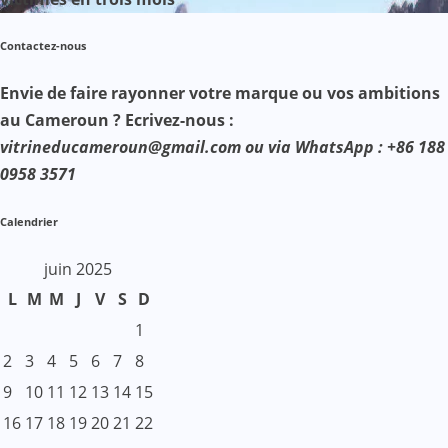
Contactez-nous
Envie de faire rayonner votre marque ou vos ambitions
au Cameroun ? Ecrivez-nous :
vitrineducameroun@gmail.com ou via WhatsApp : +86 188
0958 3571
Calendrier
juin 2025
L
M
M
J
V
S
D
1
2
3
4
5
6
7
8
9
10
11
12
13
14
15
16
17
18
19
20
21
22