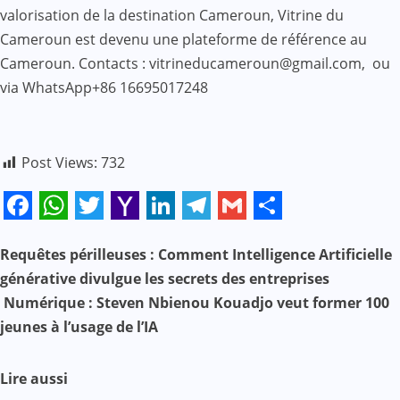
valorisation de la destination Cameroun, Vitrine du
Cameroun est devenu une plateforme de référence au
Cameroun. Contacts : vitrineducameroun@gmail.com, ou
via WhatsApp+86 16695017248
Post Views:
732
Facebook
WhatsApp
Twitter
Yahoo
LinkedIn
Telegram
Gmail
Share
Mail
N
Requêtes périlleuses : Comment Intelligence Artificielle
générative divulgue les secrets des entreprises
a
Numérique : Steven Nbienou Kouadjo veut former 100
jeunes à l’usage de l’IA
v
i
Lire aussi