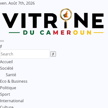
Skip
ven. Août 7th, 2026
to
content
Accueil
Société
Santé
Eco & Business
Politique
Sport
International
Culture