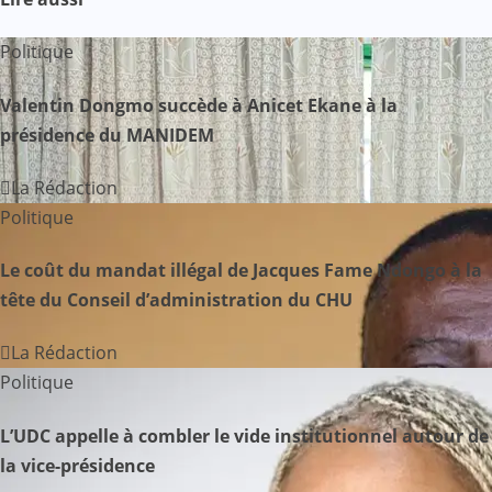
g
a
Politique
t
Valentin Dongmo succède à Anicet Ekane à la
présidence du MANIDEM
i
o
La Rédaction
Politique
n
Le coût du mandat illégal de Jacques Fame Ndongo à la
d
tête du Conseil d’administration du CHU
e
La Rédaction
l
Politique
’
L’UDC appelle à combler le vide institutionnel autour de
a
la vice-présidence