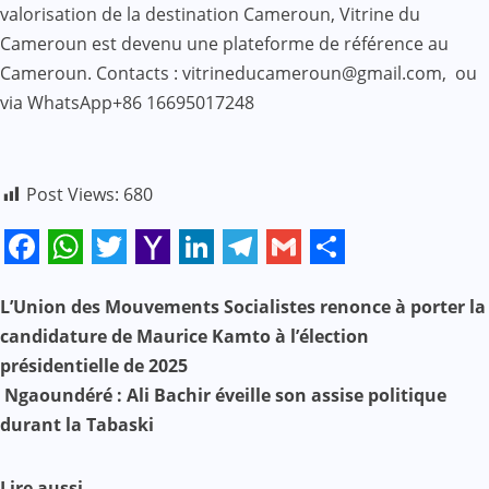
valorisation de la destination Cameroun, Vitrine du
Cameroun est devenu une plateforme de référence au
Cameroun. Contacts : vitrineducameroun@gmail.com, ou
via WhatsApp+86 16695017248
Post Views:
680
Facebook
WhatsApp
Twitter
Yahoo
LinkedIn
Telegram
Gmail
Share
Mail
N
L’Union des Mouvements Socialistes renonce à porter la
candidature de Maurice Kamto à l’élection
a
présidentielle de 2025
Ngaoundéré : Ali Bachir éveille son assise politique
v
durant la Tabaski
i
Lire aussi