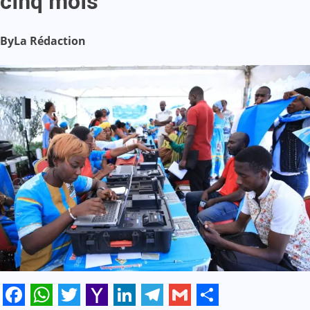
cinq mois
By
La Rédaction