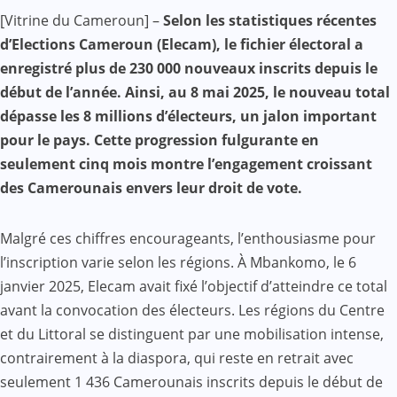
Facebook
WhatsApp
Twitter
Yahoo
LinkedIn
Telegram
Gmail
Share
[Vitrine du Cameroun] –
Selon les statistiques récentes
Mail
d’Elections Cameroun (Elecam), le fichier électoral a
enregistré plus de 230 000 nouveaux inscrits depuis le
début de l’année. Ainsi, au 8 mai 2025, le nouveau total
dépasse les 8 millions d’électeurs, un jalon important
pour le pays. Cette progression fulgurante en
seulement cinq mois montre l’engagement croissant
des Camerounais envers leur droit de vote.
Malgré ces chiffres encourageants, l’enthousiasme pour
l’inscription varie selon les régions. À Mbankomo, le 6
janvier 2025, Elecam avait fixé l’objectif d’atteindre ce total
avant la convocation des électeurs. Les régions du Centre
et du Littoral se distinguent par une mobilisation intense,
contrairement à la diaspora, qui reste en retrait avec
seulement 1 436 Camerounais inscrits depuis le début de