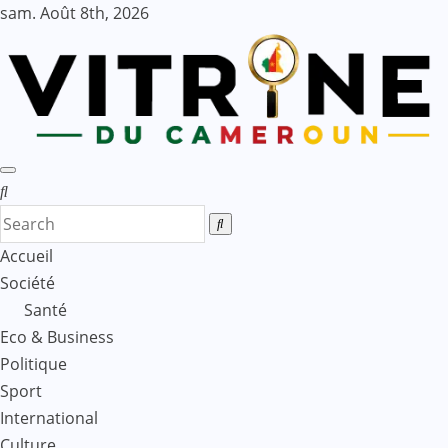
Skip
sam. Août 8th, 2026
to
content
Accueil
Société
Santé
Eco & Business
Politique
Sport
International
Culture