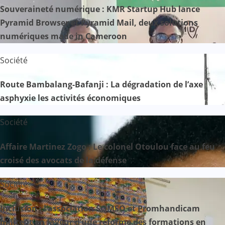
Souveraineté numérique : KMR Startup Hub lance
Pyramid Browser et Pyramid Mail, deux solutions
numériques made in Cameroon
Société
Route Bambalang-Bafanji : La dégradation de l’axe
asphyxie les activités économiques
Société
Affaire Martinez Zogo : Le colonel Otoulou face au feu
croisé des avocats de la défense
Société
Inclusion : l’association SOMSO et Promhandicam
militent en faveur d’une réforme des formations en