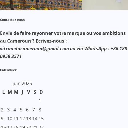
hôtellerie-restauration
Contactez-nous
Envie de faire rayonner votre marque ou vos ambitions
au Cameroun ? Ecrivez-nous :
vitrineducameroun@gmail.com ou via WhatsApp : +86 188
0958 3571
Calendrier
juin 2025
L
M
M
J
V
S
D
1
2
3
4
5
6
7
8
9
10
11
12
13
14
15
16
17
18
19
20
21
22