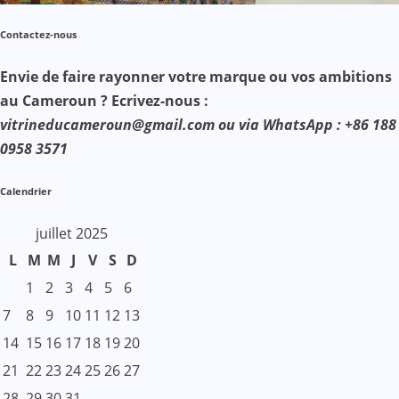
Contactez-nous
Envie de faire rayonner votre marque ou vos ambitions
au Cameroun ? Ecrivez-nous :
vitrineducameroun@gmail.com ou via WhatsApp : +86 188
0958 3571
Calendrier
juillet 2025
L
M
M
J
V
S
D
1
2
3
4
5
6
7
8
9
10
11
12
13
14
15
16
17
18
19
20
21
22
23
24
25
26
27
28
29
30
31