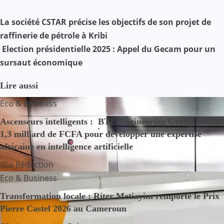
Facebook
WhatsApp
Twitter
Yahoo
LinkedIn
Telegram
Gmail
Share
Mail
N
La société CSTAR précise les objectifs de son projet de
raffinerie de pétrole à Kribi
a
Election présidentielle 2025 : Appel du Gecam pour un
v
sursaut économique
i
Lire aussi
g
Eco & Business
a
Ascenseurs intelligents : BTE Engineering Group investit
1,3 milliard de FCFA pour développer une expertise
t
africaine en intelligence artificielle
i
La Rédaction
Eco & Business
o
Transformation locale : Riter Metiayim remporte le Prix
n
Pierre Castel 2026 au Cameroun