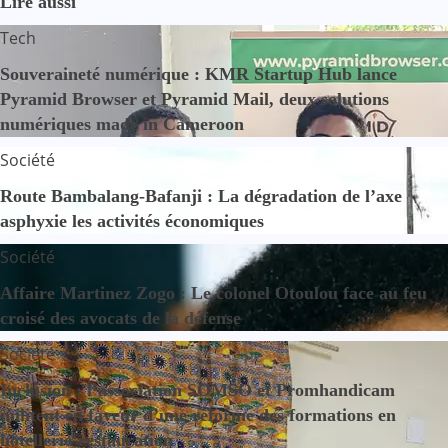
Lire aussi
Tech
Souveraineté numérique : KMR Startup Hub lance
Pyramid Browser et Pyramid Mail, deux solutions
numériques made in Cameroon
Société
Route Bambalang-Bafanji : La dégradation de l’axe
asphyxie les activités économiques
Société
Affaire Martinez Zogo : Le colonel Otoulou face au feu
croisé des avocats de la défense
Société
Inclusion : l’association SOMSO et Promhandicam
militent en faveur d’une réforme des formations en
hôtellerie-restauration