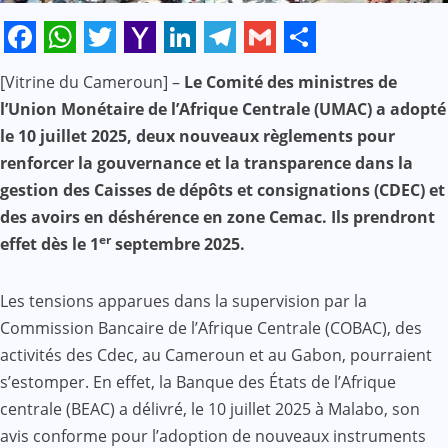
Facebook
WhatsApp
Twitter
Yahoo
LinkedIn
Telegram
Gmail
Share
[Vitrine du Cameroun] –
Le Comité des ministres de
Mail
l’Union Monétaire de l’Afrique Centrale (UMAC) a adopté
le 10 juillet 2025, deux nouveaux règlements pour
renforcer la gouvernance et la transparence dans la
gestion des Caisses de dépôts et consignations (CDEC) et
des avoirs en déshérence en zone Cemac. Ils prendront
er
effet dès le 1
septembre 2025.
Les tensions apparues dans la supervision par la
Commission Bancaire de l’Afrique Centrale (COBAC), des
activités des Cdec, au Cameroun et au Gabon, pourraient
s’estomper. En effet, la Banque des États de l’Afrique
centrale (BEAC) a délivré, le 10 juillet 2025 à Malabo, son
avis conforme pour l’adoption de nouveaux instruments