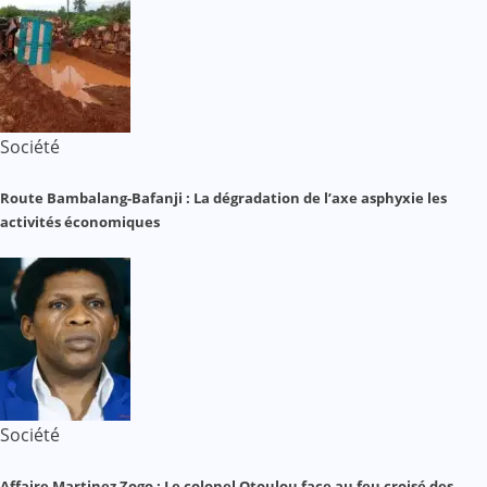
Société
Route Bambalang-Bafanji : La dégradation de l’axe asphyxie les
activités économiques
Société
Affaire Martinez Zogo : Le colonel Otoulou face au feu croisé des