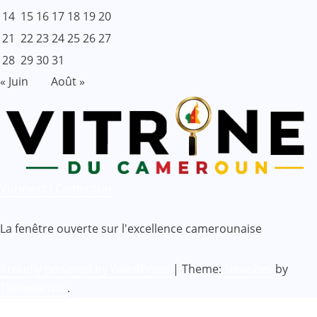
14
15
16
17
18
19
20
21
22
23
24
25
26
27
28
29
30
31
« Juin
Août »
Vitrine du Cameroun
La fenêtre ouverte sur l'excellence camerounaise
Proudly powered by WordPress
|
Theme:
Newsbes
by
Themeansar
.