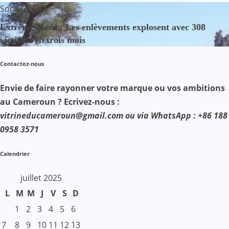
Société
Extrême-Nord : Les enlèvements explosent avec 308
victimes en trois mois
Contactez-nous
Envie de faire rayonner votre marque ou vos ambitions
au Cameroun ? Ecrivez-nous :
vitrineducameroun@gmail.com ou via WhatsApp : +86 188
0958 3571
Calendrier
juillet 2025
L
M
M
J
V
S
D
1
2
3
4
5
6
7
8
9
10
11
12
13