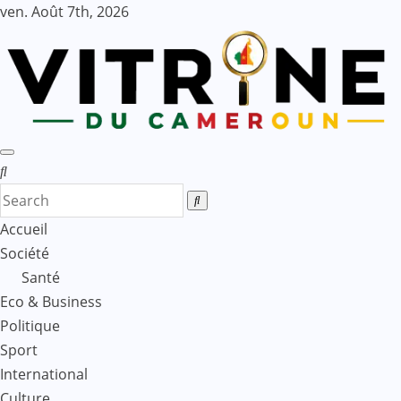
Skip
ven. Août 7th, 2026
to
content
Accueil
Société
Santé
Eco & Business
Politique
Sport
International
Culture