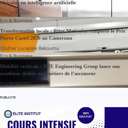
africaine en intelligence artificielle
i
La Rédaction
o
Eco & Business
n
Transformation locale : Riter Metiayim remporte le Prix
Pierre Castel 2026 au Cameroun
d
Esther Lucienne Bekouma
e
Eco & Business
l
Mobilité verticale : BTE Engineering Group lance son
académie dédiée aux métiers de l’ascenseur
’
La Rédaction
a
PUBLICITE
r
t
i