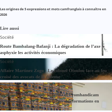
Les origines de 5 expressions et mots camfranglais à connaître en
2026
Lire aussi
Société
Route Bambalang-Bafanji : La dégradation de l’axe
asphyxie les activités économiques
Société
Affaire Martinez Zogo : Le colonel Otoulou face au feu
croisé des avocats de la défense
Société
Inclusion : l’association SOMSO et Promhandicam
militent en faveur d’une réforme des formations en
hôtellerie-restauration