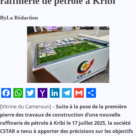
raffinerie de pétrole à Kribi
By
La Rédaction
Facebook
WhatsApp
Twitter
Yahoo
LinkedIn
Telegram
Gmail
Share
[Vitrine du Cameroun] –
Suite à la pose de la première
Mail
pierre des travaux de construction d’une nouvelle
raffinerie de pétrole à Kribi le 17 juillet 2025, la société
CSTAR a tenu à apporter des précisions sur les objectifs