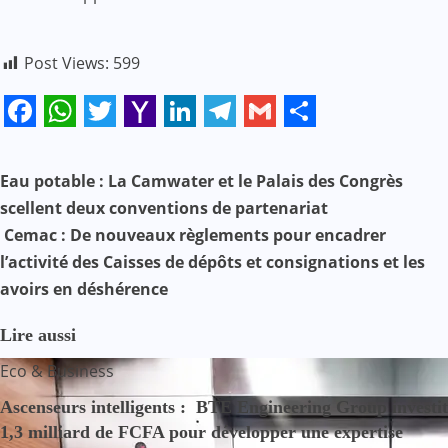
Post Views:
599
Facebook
WhatsApp
Twitter
Yahoo
LinkedIn
Telegram
Gmail
Share
Mail
N
Eau potable : La Camwater et le Palais des Congrès
scellent deux conventions de partenariat
a
Cemac : De nouveaux règlements pour encadrer
v
l’activité des Caisses de dépôts et consignations et les
avoirs en déshérence
i
g
Lire aussi
Eco & Business
a
Ascenseurs intelligents : BTE Engineering Group investit
t
1,3 milliard de FCFA pour développer une expertise