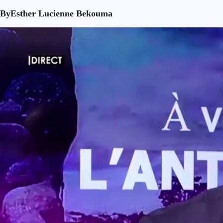
By
Esther Lucienne Bekouma