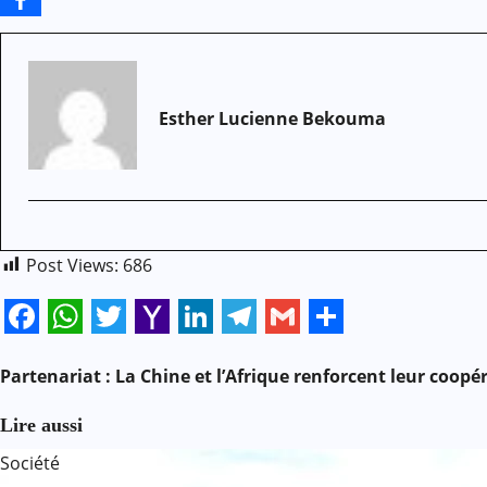
Esther Lucienne Bekouma
Post Views:
686
Facebook
WhatsApp
Twitter
Yahoo
LinkedIn
Telegram
Gmail
Share
N
Mail
Partenariat : La Chine et l’Afrique renforcent leur coopér
a
Lire aussi
Société
v