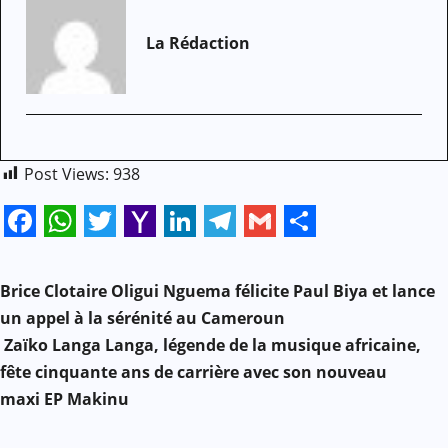
La Rédaction
Post Views:
938
Facebook
WhatsApp
Twitter
Yahoo
LinkedIn
Telegram
Gmail
Share
N
Mail
Brice Clotaire Oligui Nguema félicite Paul Biya et lance
a
un appel à la sérénité au Cameroun
Zaïko Langa Langa, légende de la musique africaine,
v
fête cinquante ans de carrière avec son nouveau
i
maxi EP Makinu