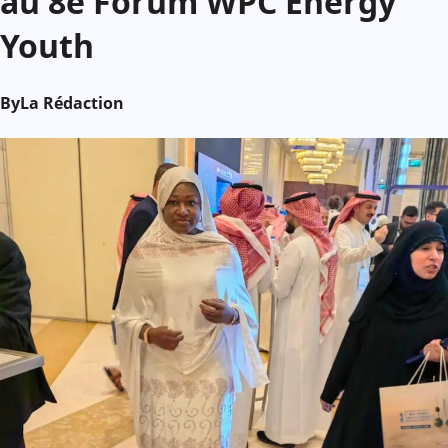
au 8e Forum WPC Energy
Youth
By
La Rédaction