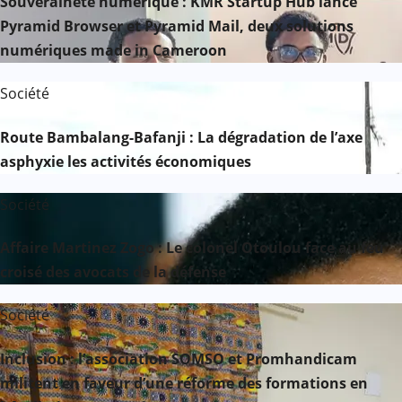
Souveraineté numérique : KMR Startup Hub lance
Pyramid Browser et Pyramid Mail, deux solutions
numériques made in Cameroon
Société
Route Bambalang-Bafanji : La dégradation de l’axe
asphyxie les activités économiques
Société
Affaire Martinez Zogo : Le colonel Otoulou face au feu
croisé des avocats de la défense
Société
Inclusion : l’association SOMSO et Promhandicam
militent en faveur d’une réforme des formations en