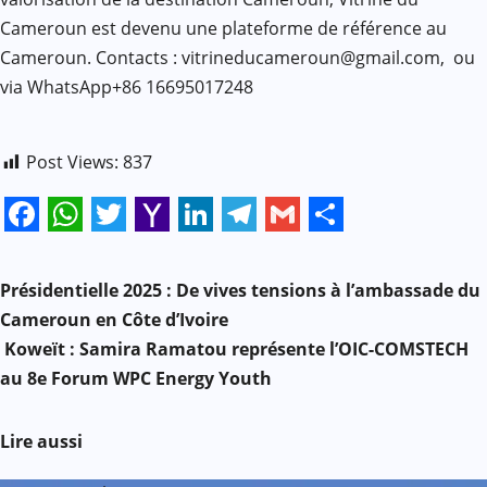
Cameroun est devenu une plateforme de référence au
Cameroun. Contacts : vitrineducameroun@gmail.com, ou
via WhatsApp+86 16695017248
Post Views:
837
Facebook
WhatsApp
Twitter
Yahoo
LinkedIn
Telegram
Gmail
Share
N
Mail
Présidentielle 2025 : De vives tensions à l’ambassade du
a
Cameroun en Côte d’Ivoire
Koweït : Samira Ramatou représente l’OIC-COMSTECH
v
au 8e Forum WPC Energy Youth
i
Lire aussi
g