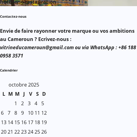
hôtellerie-restauration
Contactez-nous
Envie de faire rayonner votre marque ou vos ambitions
au Cameroun ? Ecrivez-nous :
vitrineducameroun@gmail.com ou via WhatsApp : +86 188
0958 3571
Calendrier
octobre 2025
L
M
M
J
V
S
D
1
2
3
4
5
6
7
8
9
10
11
12
13
14
15
16
17
18
19
20
21
22
23
24
25
26