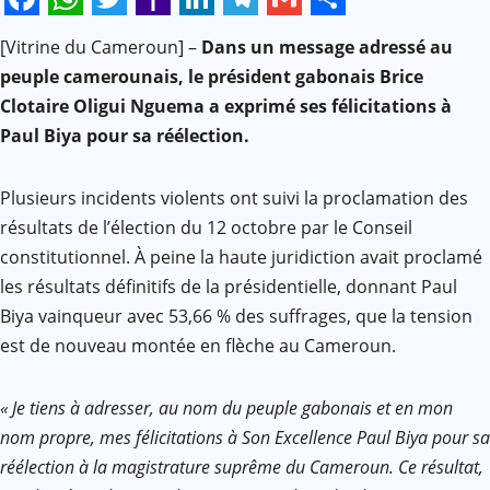
Facebook
WhatsApp
Twitter
Yahoo
LinkedIn
Telegram
Gmail
Share
[Vitrine du Cameroun] –
Dans un message adressé au
Mail
peuple camerounais, le président gabonais Brice
Clotaire Oligui Nguema a exprimé ses félicitations à
Paul Biya pour sa réélection.
Plusieurs incidents violents ont suivi la proclamation des
résultats de l’élection du 12 octobre par le Conseil
constitutionnel. À peine la haute juridiction avait proclamé
les résultats définitifs de la présidentielle, donnant Paul
Biya vainqueur avec 53,66­ % des suffrages, que la tension
est de nouveau montée en flèche au Cameroun.
« Je tiens à adresser, au nom du peuple gabonais et en mon
nom propre, mes félicitations à Son Excellence Paul Biya pour sa
réélection à la magistrature suprême du Cameroun. Ce résultat,