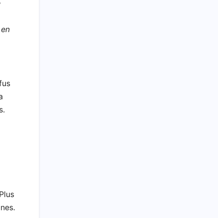
e
 en
fus
a
s.
Plus
gnes.