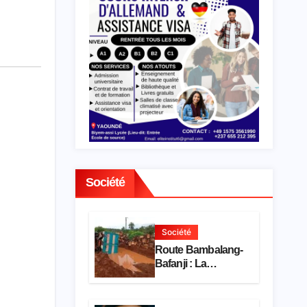
Société
Société
Route Bambalang-
Bafanji : La
dégradation de
l’axe asphyxie les
activités