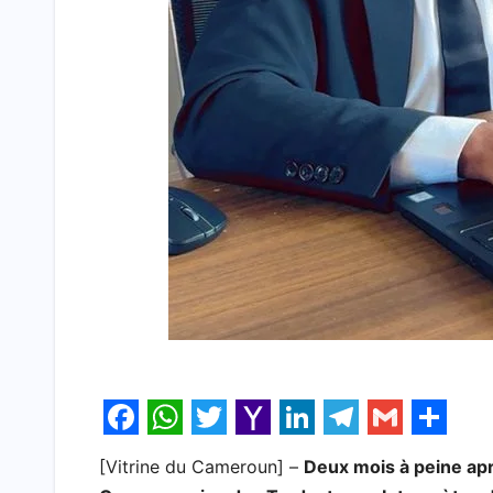
F
W
T
Y
L
T
G
S
[Vitrine du Cameroun] –
Deux mois à peine apr
a
h
w
a
i
e
m
h