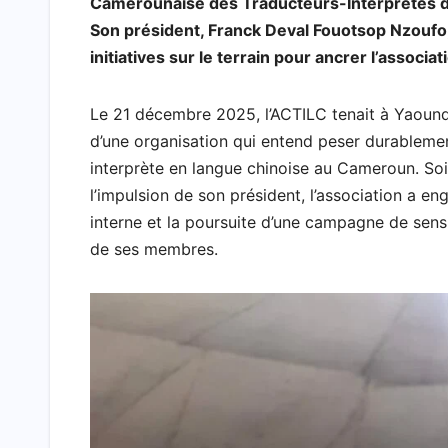
Camerounaise des Traducteurs-Interprètes de
c
a
i
h
n
l
a
a
Son président, Franck Deval Fouotsop Nzoufo, 
e
t
t
o
k
e
i
r
initiatives sur le terrain pour ancrer l’assoc
b
s
t
o
e
g
l
e
o
A
e
M
d
r
Le 21 décembre 2025, l’ACTILC tenait à Yaound
d’une organisation qui entend peser durablemen
o
p
r
a
I
a
interprète en langue chinoise au Cameroun. Soix
k
p
i
n
m
l’impulsion de son président, l’association a en
l
interne et la poursuite d’une campagne de sensibi
de ses membres.