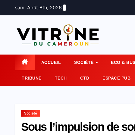
Skip
sam. Août 8th, 2026
to
content
ACCUEIL
SOCIÉTÉ
ECO & BU
TRIBUNE
TECH
CTD
ESPACE PUB
Société
Sous l’impulsion de so