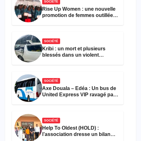
SOCIÉTÉ
Rise Up Women : une nouvelle
promotion de femmes outillées
pour l’emploi et
l’entrepreneuriat
SOCIÉTÉ
Kribi : un mort et plusieurs
blessés dans un violent
accident près du port
SOCIÉTÉ
Axe Douala – Edéa : Un bus de
United Express VIP ravagé par
les flammes à Missole
SOCIÉTÉ
Help To Oldest (HOLD) :
l’association dresse un bilan
encourageant au premier