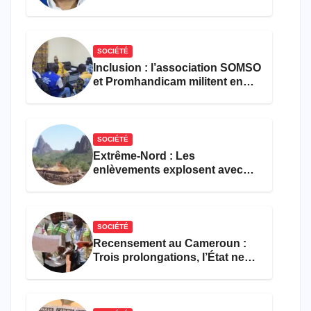
croisé des avocats de la
défense
SOCIÉTÉ
Inclusion : l’association SOMSO
et Promhandicam militent en
faveur d’une réforme des
formations en hôtellerie-
restauration
SOCIÉTÉ
Extrême-Nord : Les
enlèvements explosent avec
308 victimes en trois mois
SOCIÉTÉ
Recensement au Cameroun :
Trois prolongations, l’État ne
parvient toujours pas à achever
le comptage de la population