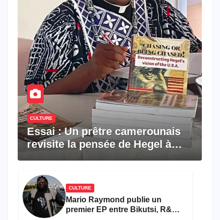
CULTURE
Essai : Un prêtre camerounais
revisite la pensée de Hegel à
travers le rêve américain
CULTURE
Mario Raymond publie un
premier EP entre Bikutsi, R&B
et pop française