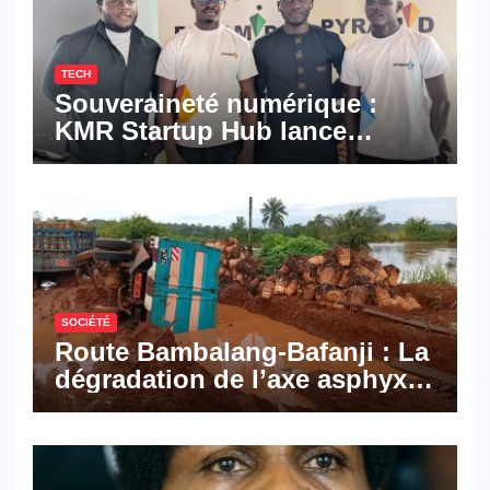
TECH
Souveraineté numérique :
KMR Startup Hub lance
Pyramid Browser et Pyramid
Mail, deux solutions
numériques made in
Cameroon
SOCIÉTÉ
Route Bambalang-Bafanji : La
dégradation de l’axe asphyxie
les activités économiques