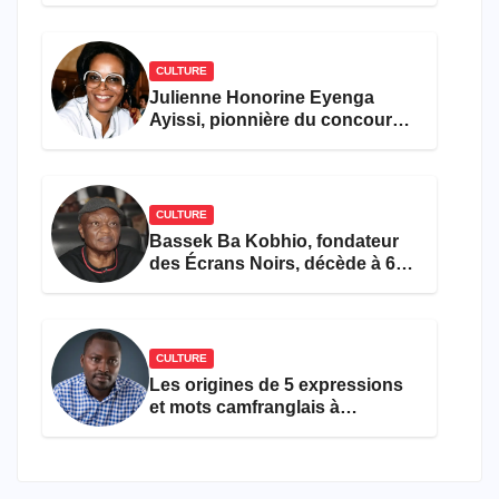
CULTURE
Julienne Honorine Eyenga
Ayissi, pionnière du concours
Miss Cameroun, est décédée
CULTURE
Bassek Ba Kobhio, fondateur
des Écrans Noirs, décède à 69
ans
CULTURE
Les origines de 5 expressions
et mots camfranglais à
connaître en 2026