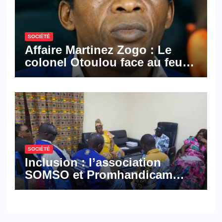
SOCIÉTÉ
Affaire Martinez Zogo : Le
colonel Otoulou face au feu
croisé des avocats de la
défense
SOCIÉTÉ
Inclusion : l’association
SOMSO et Promhandicam
militent en faveur d’une
réforme des formations en
hôtellerie-restauration