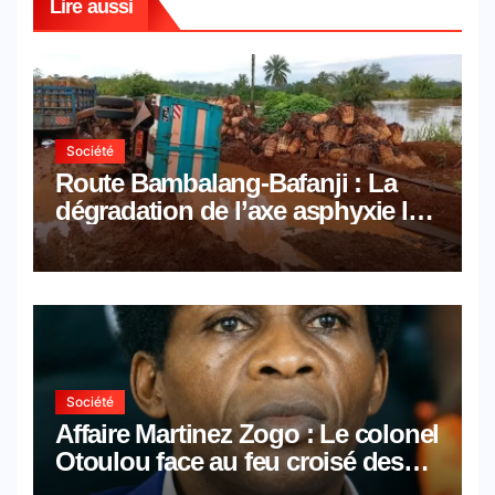
Lire aussi
Société
Route Bambalang-Bafanji : La
dégradation de l’axe asphyxie les
activités économiques
Société
Affaire Martinez Zogo : Le colonel
Otoulou face au feu croisé des
avocats de la défense