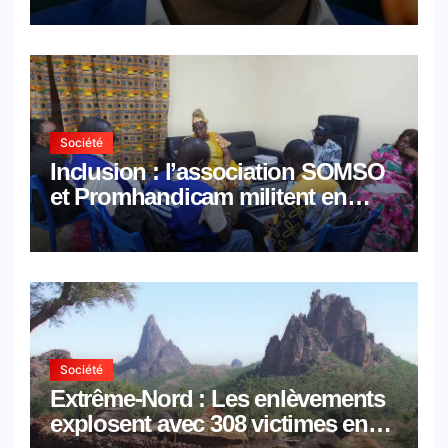
Société
Inclusion : l’association SOMSO
et Promhandicam militent en
faveur d’une réforme des
formations en hôtellerie-
restauration
Société
Extrême-Nord : Les enlèvements
explosent avec 308 victimes en