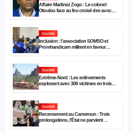
Affaire Martinez Zogo : Le colonel
Otoulou face au feu croisé des avocats
de la défense
Société
Inclusion : l’association SOMSO et
Promhandicam militent en faveur
d’une réforme des formations en
hôtellerie-restauration
Société
Extrême-Nord : Les enlèvements
explosent avec 308 victimes en trois
mois
Société
Recensement au Cameroun : Trois
prolongations, l’État ne parvient
toujours pas à achever le comptage de
la population