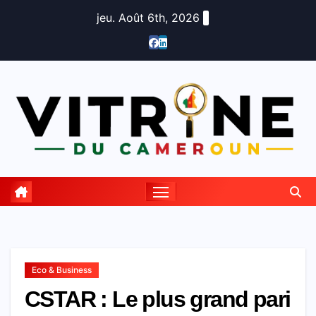
Skip
jeu. Août 6th, 2026
to
content
Eco & Business
CSTAR : Le plus grand pari