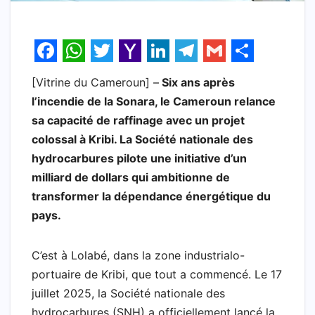
F
W
T
Y
L
T
G
S
[Vitrine du Cameroun] –
Six ans après
a
h
w
a
i
e
m
h
l’incendie de la Sonara, le Cameroun relance
c
a
i
h
n
l
a
a
sa capacité de raffinage avec un projet
e
t
t
o
k
e
i
r
colossal à Kribi. La Société nationale des
b
s
t
o
e
g
l
e
hydrocarbures pilote une initiative d’un
milliard de dollars qui ambitionne de
o
A
e
M
d
r
transformer la dépendance énergétique du
o
p
r
a
I
a
pays.
k
p
i
n
m
l
C’est à Lolabé, dans la zone industrialo-
portuaire de Kribi, que tout a commencé. Le 17
juillet 2025, la Société nationale des
hydrocarbures (SNH) a officiellement lancé la