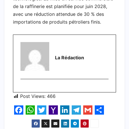
de la raffinerie est planifiée pour juin 2028,
avec une réduction attendue de 30 % des
importations de produits pétroliers finis.
La Rédaction
Post Views:
466
F
W
T
Y
L
T
G
S
a
h
w
a
i
e
m
h