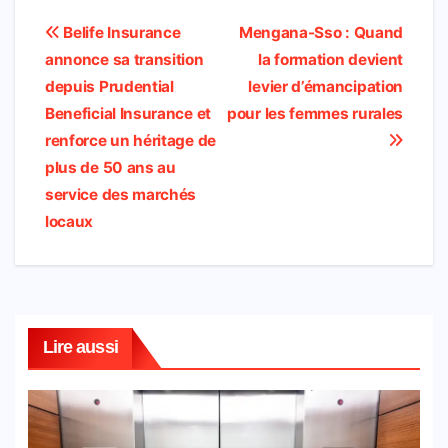
c
a
i
h
n
l
a
a
Navigation
Belife Insurance
Mengana-Sso : Quand
e
t
t
o
k
e
i
r
annonce sa transition
la formation devient
de
b
s
t
o
e
g
l
e
depuis Prudential
levier d’émancipation
l’article
Beneficial Insurance et
pour les femmes rurales
o
A
e
M
d
r
renforce un héritage de
o
p
r
a
I
a
plus de 50 ans au
k
p
i
n
m
service des marchés
l
locaux
Lire aussi