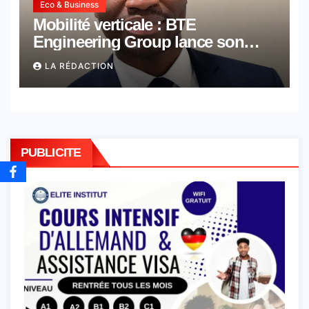
Eco & Business
Mobilité verticale : BTE
Engineering Group lance son
académie dédiée aux métiers de
LA RÉDACTION
l’ascenseur
PUBLICITE