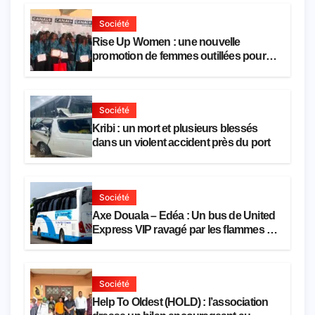
Société
Rise Up Women : une nouvelle
promotion de femmes outillées pour
l’emploi et l’entrepreneuriat
Société
Kribi : un mort et plusieurs blessés
dans un violent accident près du port
Société
Axe Douala – Edéa : Un bus de United
Express VIP ravagé par les flammes à
Missole
Société
Help To Oldest (HOLD) : l’association