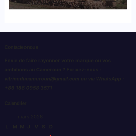
trois mois
Contactez-nous
Envie de faire rayonner votre marque ou vos
ambitions au Cameroun ? Ecrivez-nous :
vitrineducameroun@gmail.com ou via WhatsApp :
+86 188 0958 3571
Calendrier
mars 2026
L
M
M
J
V
S
D