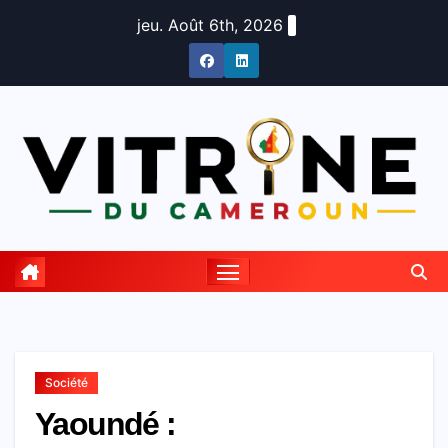
Skip
jeu. Août 6th, 2026
to
content
Société
Yaoundé :