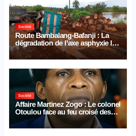
Société
Route Bambalang-Bafanji : La
dégradation de l’axe asphyxie les
activités économiques
Société
Affaire Martinez Zogo : Le colonel
Otoulou face au feu croisé des
avocats de la défense