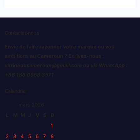
Contactez-nous
Envie de faire rayonner votre marque ou vos
ambitions au Cameroun ? Ecrivez-nous :
vitrineducameroun@gmail.com ou via WhatsApp :
+86 188 0958 3571
Calendrier
mars 2026
L
M
M
J
V
S
D
1
2
3
4
5
6
7
8