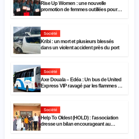
Rise Up Women : une nouvelle
promotion de femmes outillées pour
l’emploi et l’entrepreneuriat
Société
Kribi : un mort et plusieurs blessés
dans un violent accident près du port
Société
Axe Douala – Edéa : Un bus de United
Express VIP ravagé par les flammes à
Missole
Société
Help To Oldest (HOLD) : l’association
dresse un bilan encourageant au
premier semestre de 2026