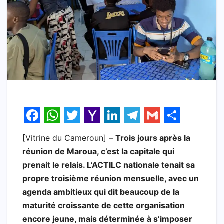
F
W
T
Y
L
T
G
S
[Vitrine du Cameroun] –
Trois jours après la
a
h
w
a
i
e
m
h
réunion de Maroua, c’est la capitale qui
c
a
i
h
n
l
a
a
prenait le relais. L’ACTILC nationale tenait sa
e
t
t
o
k
e
i
r
propre troisième réunion mensuelle, avec un
b
s
t
o
e
g
l
e
agenda ambitieux qui dit beaucoup de la
maturité croissante de cette organisation
o
A
e
M
d
r
encore jeune, mais déterminée à s’imposer