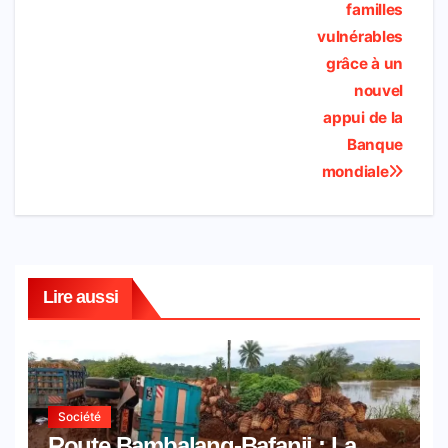
familles
o
p
r
a
I
a
vulnérables
k
p
i
n
m
grâce à un
l
nouvel
appui de la
Banque
mondiale
Lire aussi
Société
Route Bambalang-Bafanji : La