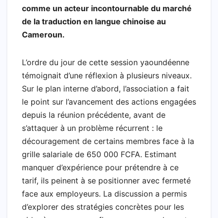
o
p
r
a
I
a
comme un acteur incontournable du marché
k
p
i
n
m
de la traduction en langue chinoise au
l
Cameroun.
L’ordre du jour de cette session yaoundéenne
témoignait d’une réflexion à plusieurs niveaux.
Sur le plan interne d’abord, l’association a fait
le point sur l’avancement des actions engagées
depuis la réunion précédente, avant de
s’attaquer à un problème récurrent : le
découragement de certains membres face à la
grille salariale de 650 000 FCFA. Estimant
manquer d’expérience pour prétendre à ce
tarif, ils peinent à se positionner avec fermeté
face aux employeurs. La discussion a permis
d’explorer des stratégies concrètes pour les