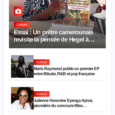
Culture
Essai : Un prêtre camerounais
revisite la pensée de Hegel à
travers le rêve américain
Culture
Mario Raymond publie un premier EP
entre Bikutsi, R&B et pop française
Culture
Julienne Honorine Eyenga Ayissi,
pionnière du concours Miss
Cameroun, est décédée