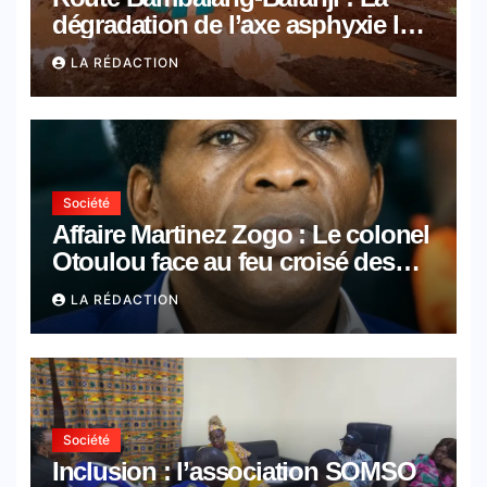
dégradation de l’axe asphyxie les
activités économiques
LA RÉDACTION
Société
Affaire Martinez Zogo : Le colonel
Otoulou face au feu croisé des
avocats de la défense
LA RÉDACTION
Société
Inclusion : l’association SOMSO