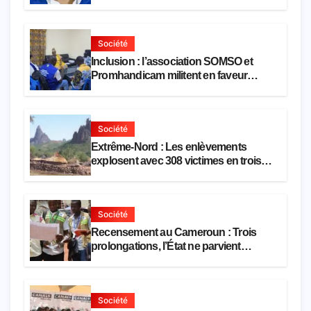
de la défense
Société
Inclusion : l’association SOMSO et
Promhandicam militent en faveur
d’une réforme des formations en
hôtellerie-restauration
Société
Extrême-Nord : Les enlèvements
explosent avec 308 victimes en trois
mois
Société
Recensement au Cameroun : Trois
prolongations, l’État ne parvient
toujours pas à achever le comptage de
la population
Société