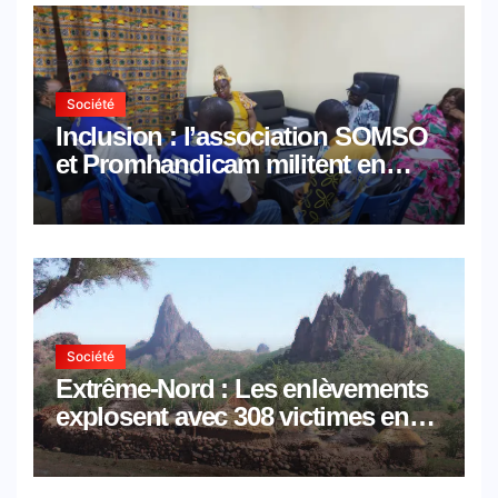
Société
Inclusion : l’association SOMSO
et Promhandicam militent en
faveur d’une réforme des
formations en hôtellerie-
restauration
Société
Extrême-Nord : Les enlèvements
explosent avec 308 victimes en
trois mois