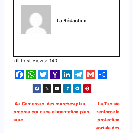
La Rédaction
Post Views:
340
F
W
T
Y
L
T
G
S
a
h
w
a
i
e
m
h
c
a
i
h
n
l
a
a
Navigation
Au Cameroun, des marchés plus
La Tunisie
e
t
t
o
k
e
i
r
propres pour une alimentation plus
renforce la
de
b
s
t
o
e
g
l
e
sûre
protection
l’article
sociale des
o
A
e
M
d
r