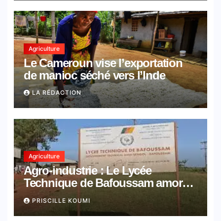
Agriculture
Le Cameroun vise l’exportation
de manioc séché vers l’Inde
LA RÉDACTION
Agriculture
Agro-industrie : Le Lycée
Technique de Bafoussam amorce
le virage de la transformation
PRISCILLE KOUMI
locale