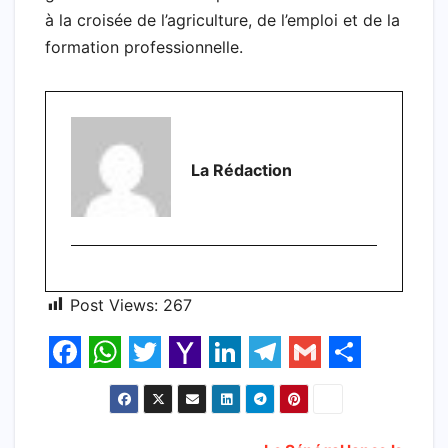
à la croisée de l’agriculture, de l’emploi et de la
formation professionnelle.
La Rédaction
Post Views:
267
F
W
T
Y
L
T
G
S
a
h
w
a
i
e
m
h
c
a
i
h
n
l
a
a