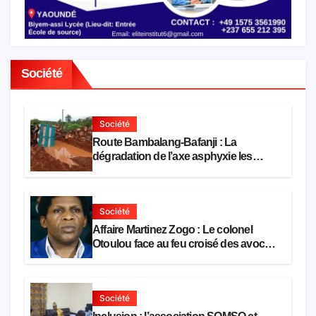
Société
Société
Route Bambalang-Bafanji : La
dégradation de l’axe asphyxie les
activités économiques
Société
Affaire Martinez Zogo : Le colonel
Otoulou face au feu croisé des avocats
de la défense
Société