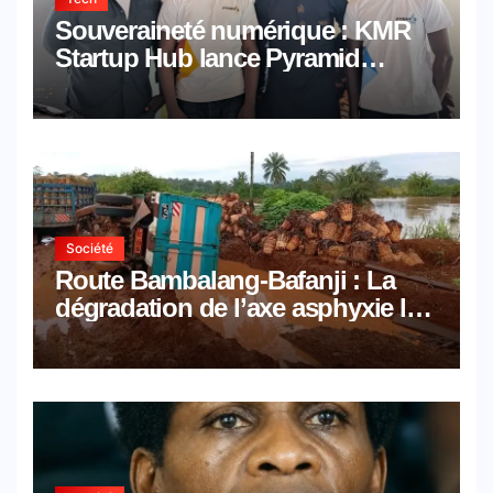
Souveraineté numérique : KMR
Startup Hub lance Pyramid
Browser et Pyramid Mail, deux
solutions numériques made in
Cameroon
Société
Route Bambalang-Bafanji : La
dégradation de l’axe asphyxie les
activités économiques