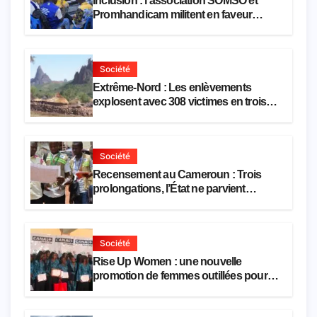
Inclusion : l’association SOMSO et
Promhandicam militent en faveur
d’une réforme des formations en
hôtellerie-restauration
Société
Extrême-Nord : Les enlèvements
explosent avec 308 victimes en trois
mois
Société
Recensement au Cameroun : Trois
prolongations, l’État ne parvient
toujours pas à achever le comptage de
la population
Société
Rise Up Women : une nouvelle
promotion de femmes outillées pour
l’emploi et l’entrepreneuriat