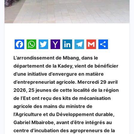
F
W
T
Y
L
T
G
S
L’arrondissement de Mbang, dans le
a
h
w
a
i
e
m
h
département de la Kadey, vient de bénéficier
c
a
i
h
n
l
a
a
d’une initiative d’envergure en matière
e
t
t
o
k
e
i
r
d’entrepreneuriat agricole. Mercredi 29 avril
b
s
t
o
e
g
l
e
2026, 25 jeunes de cette localité de la région
de l’Est ont reçu des kits de mécanisation
o
A
e
M
d
r
agricole des mains du ministre de
o
p
r
a
I
a
l’Agriculture et du Développement durable,
k
p
i
n
m
Gabriel Mbairobe, avant d’être intégrés au
l
centre d’incubation des agropreneurs de la