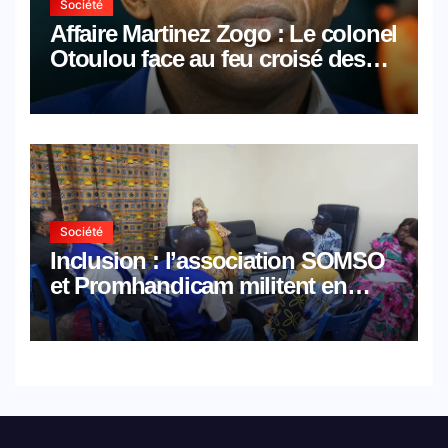
Société
Affaire Martinez Zogo : Le colonel
Otoulou face au feu croisé des
avocats de la défense
Société
Inclusion : l’association SOMSO
et Promhandicam militent en
faveur d’une réforme des
formations en hôtellerie-
restauration