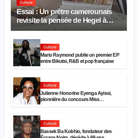
Culture
Essai : Un prêtre camerounais
revisite la pensée de Hegel à
travers le rêve américain
Culture
Mario Raymond publie un premier EP
entre Bikutsi, R&B et pop française
Culture
Julienne Honorine Eyenga Ayissi,
pionnière du concours Miss
Cameroun, est décédée
Culture
Bassek Ba Kobhio, fondateur des
Écrans Noirs, décède à 69 ans