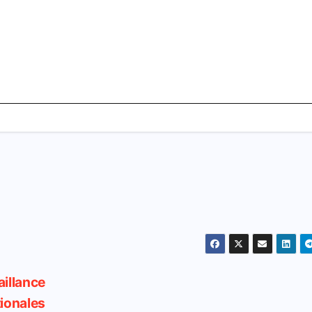
illance
tionales