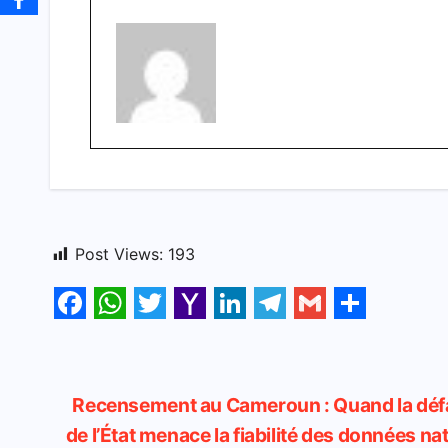
Post Views:
193
F
W
T
Y
L
T
G
S
a
h
w
a
i
e
m
h
c
a
i
h
n
l
a
a
Navigation
Recensement au Cameroun : Quand la défa
e
t
t
o
k
e
i
r
de l’État menace la fiabilité des données na