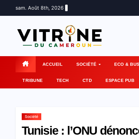
Skip
sam. Août 8th, 2026
to
content
ACCUEIL
SOCIÉTÉ
ECO & BU
TRIBUNE
TECH
CTD
ESPACE PUB
Société
Tunisie : l’ONU dénonc