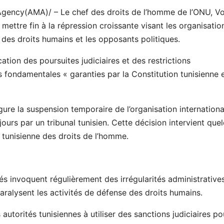
gency(AMA)/ – Le chef des droits de l’homme de l’ONU, Vo
à mettre fin à la répression croissante visant les organisatio
rs des droits humains et les opposants politiques.
ation des poursuites judiciaires et des restrictions
s fondamentales « garanties par la Constitution tunisienne e
gure la suspension temporaire de l’organisation internationa
urs par un tribunal tunisien. Cette décision intervient que
e tunisienne des droits de l’homme.
tés invoquent régulièrement des irrégularités administrative
paralysent les activités de défense des droits humains.
torités tunisiennes à utiliser des sanctions judiciaires po