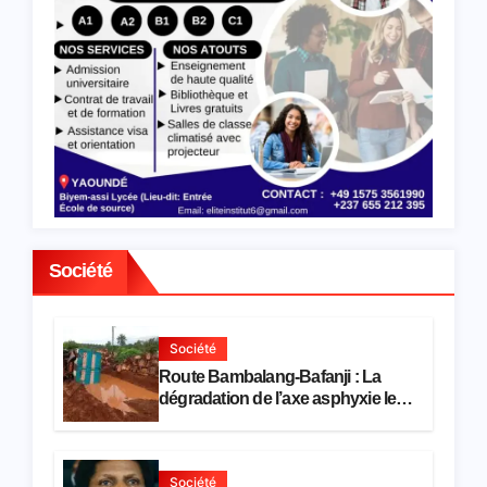
tions
en
hôtell
erie-
restau
ration
Société
Société
Route Bambalang-Bafanji : La
dégradation de l’axe asphyxie les
activités économiques
Société