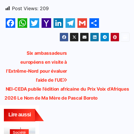
Post Views:
209
F
W
T
Y
L
T
G
S
a
h
w
a
i
e
m
h
c
a
i
h
n
l
a
a
Navigation
Six ambassadeurs
e
t
t
o
k
e
i
r
européens en visite à
de
b
s
t
o
e
g
l
e
l’Extrême-Nord pour évaluer
l’article
o
A
e
M
d
r
l’aide de l’UE
o
p
r
a
I
a
NEI-CEDA publie l’édition africaine du Prix Voix d’Afriques
k
p
i
n
m
2026 Le Nom de Ma Mère de Pascal Boroto
l
Lire aussi
Société