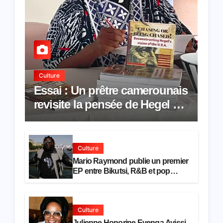
Culture
Essai : Un prêtre camerounais
revisite la pensée de Hegel à
travers le rêve américain
Culture
Mario Raymond publie un premier
EP entre Bikutsi, R&B et pop
française
Culture
Julienne Honorine Eyenga Ayissi,