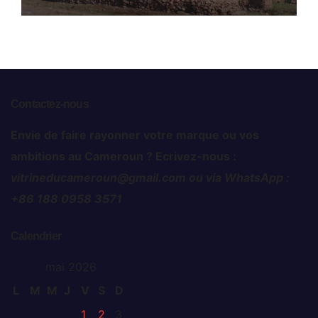
Contactez-nous
Envie de faire rayonner votre marque ou vos
ambitions au Cameroun ? Ecrivez-nous :
vitrineducameroun@gmail.com ou via WhatsApp :
+86 188 0958 3571
Calendrier
mai 2026
L
M
M
J
V
S
D
1
2
3