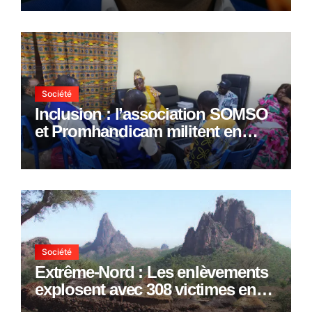
Société
Inclusion : l’association SOMSO
et Promhandicam militent en
faveur d’une réforme des
formations en hôtellerie-
restauration
Société
Extrême-Nord : Les enlèvements
explosent avec 308 victimes en
trois mois