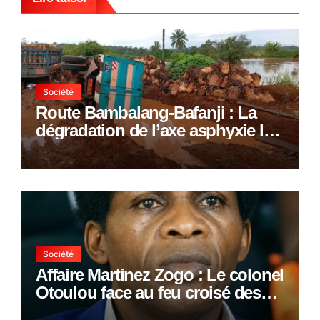
Société
Route Bambalang-Bafanji : La
dégradation de l’axe asphyxie les
activités économiques
Société
Affaire Martinez Zogo : Le colonel
Otoulou face au feu croisé des
avocats de la défense