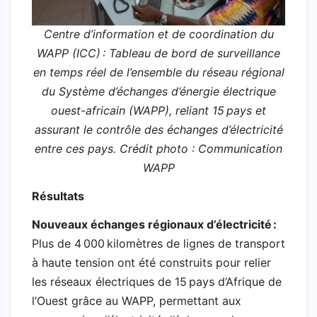
o
p
r
a
I
a
k
Centre d’information et de coordination du
p
i
n
m
WAPP (ICC) : Tableau de bord de surveillance
l
en temps réel de l’ensemble du réseau régional
du Système d’échanges d’énergie électrique
ouest-africain (WAPP), reliant 15 pays et
assurant le contrôle des échanges d’électricité
entre ces pays. Crédit photo : Communication
WAPP
Résultats
Nouveaux échanges régionaux d’électricité :
Plus de 4 000 kilomètres de lignes de transport
à haute tension ont été construits pour relier
les réseaux électriques de 15 pays d’Afrique de
l’Ouest grâce au WAPP, permettant aux