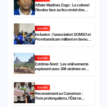
Affaire Martinez Zogo : Le colonel
Otoulou face au feu croisé des
avocats de la défense
Société
Inclusion : l’association SOMSO et
Promhandicam militent en faveur
d’une réforme des formations en
hôtellerie-restauration
Société
Extrême-Nord : Les enlèvements
explosent avec 308 victimes en
trois mois
Société
Recensement au Cameroun :
Trois prolongations, l’État ne
parvient toujours pas à achever le