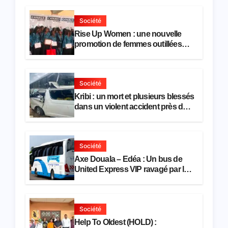
comptage de la population
Société
Rise Up Women : une nouvelle
promotion de femmes outillées
pour l’emploi et l’entrepreneuriat
Société
Kribi : un mort et plusieurs blessés
dans un violent accident près du
port
Société
Axe Douala – Edéa : Un bus de
United Express VIP ravagé par les
flammes à Missole
Société
Help To Oldest (HOLD) :