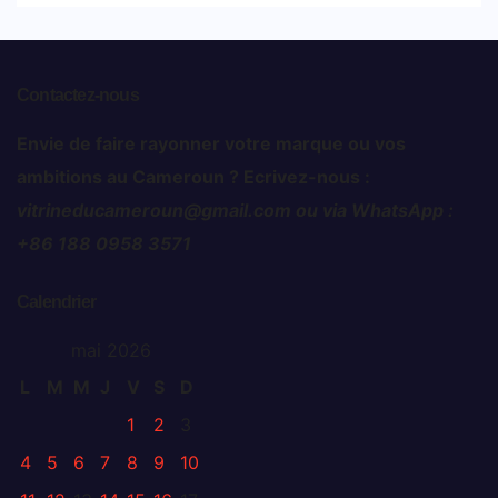
Contactez-nous
Envie de faire rayonner votre marque ou vos
ambitions au Cameroun ? Ecrivez-nous :
vitrineducameroun@gmail.com ou via WhatsApp :
+86 188 0958 3571
Calendrier
mai 2026
L
M
M
J
V
S
D
1
2
3
4
5
6
7
8
9
10