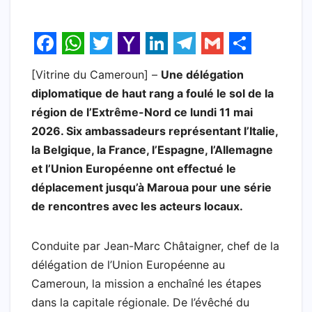
F
W
T
Y
L
T
G
S
[Vitrine du Cameroun] –
Une délégation
a
h
w
a
i
e
m
h
diplomatique de haut rang a foulé le sol de la
c
a
i
h
n
l
a
a
région de l’Extrême-Nord ce lundi 11 mai
e
t
t
o
k
e
i
r
2026. Six ambassadeurs représentant l’Italie,
b
s
t
o
e
g
l
e
la Belgique, la France, l’Espagne, l’Allemagne
et l’Union Européenne ont effectué le
o
A
e
M
d
r
déplacement jusqu’à Maroua pour une série
o
p
r
a
I
a
de rencontres avec les acteurs locaux.
k
p
i
n
m
l
Conduite par Jean-Marc Châtaigner, chef de la
délégation de l’Union Européenne au
Cameroun, la mission a enchaîné les étapes
dans la capitale régionale. De l’évêché du