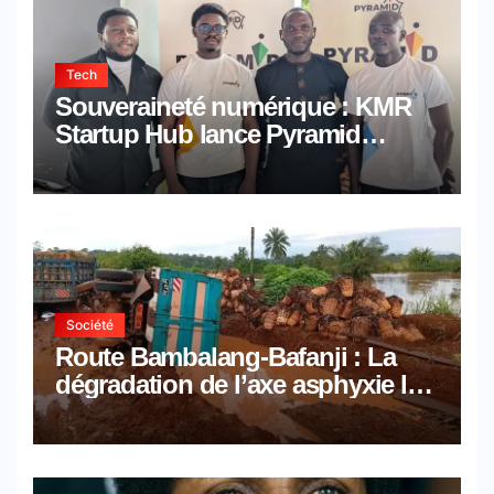
Tech
Souveraineté numérique : KMR
Startup Hub lance Pyramid
Browser et Pyramid Mail, deux
solutions numériques made in
Cameroon
Société
Route Bambalang-Bafanji : La
dégradation de l’axe asphyxie les
activités économiques