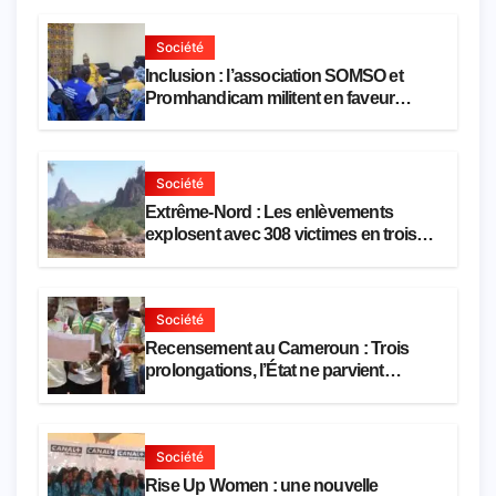
Société
Inclusion : l’association SOMSO et
Promhandicam militent en faveur
d’une réforme des formations en
hôtellerie-restauration
Société
Extrême-Nord : Les enlèvements
explosent avec 308 victimes en trois
mois
Société
Recensement au Cameroun : Trois
prolongations, l’État ne parvient
toujours pas à achever le comptage de
la population
Société
Rise Up Women : une nouvelle