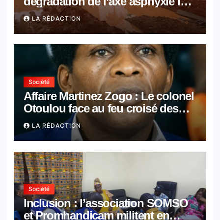
dégradation de l’axe asphyxie les
activités économiques
LA RÉDACTION
Société
Affaire Martinez Zogo : Le colonel
Otoulou face au feu croisé des
avocats de la défense
LA RÉDACTION
Société
Inclusion : l’association SOMSO
et Promhandicam militent en