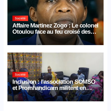
Société
Affaire Martinez Zogo : Le colonel
Otoulou face au feu croisé des
avocats de la défense
Société
Inclusion : l’association SOMSO
et Promhandicam militent en
faveur d’une réforme des
formations en hôtellerie-
restauration