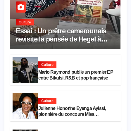
Culture
Essai : Un prêtre camerounais
revisite la pensée de Hegel à
travers le rêve américain
Culture
Mario Raymond publie un premier EP
entre Bikutsi, R&B et pop française
Culture
Julienne Honorine Eyenga Ayissi,
pionnière du concours Miss
Cameroun, est décédée