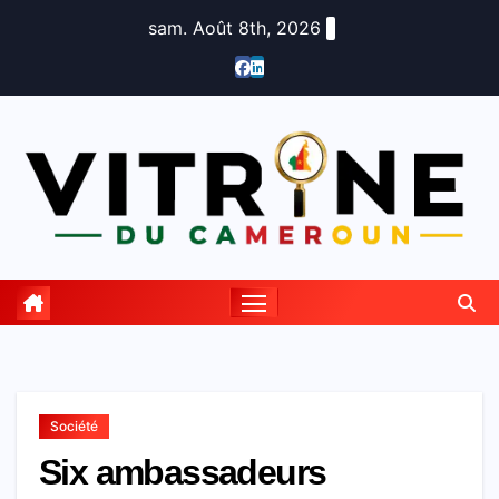
Skip
sam. Août 8th, 2026
to
content
Société
Six ambassadeurs