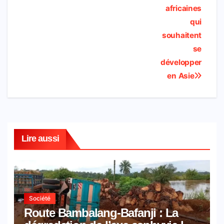
africaines
qui
souhaitent
se
développer
en Asie
Lire aussi
Société
Route Bambalang-Bafanji : La