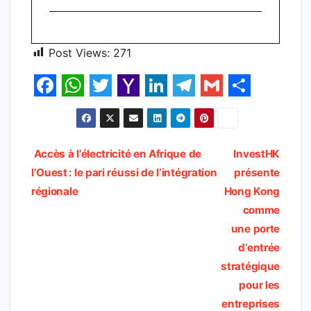
Post Views:
271
F
W
T
Y
L
T
G
S
a
h
w
a
i
e
m
h
c
a
i
h
n
l
a
a
Navigation
Accès à l’électricité en Afrique de
InvestHK
e
t
t
o
k
e
i
r
l’Ouest : le pari réussi de l’intégration
présente
de
b
s
t
o
e
g
l
e
régionale​
Hong Kong
l’article
comme
o
A
e
M
d
r
une porte
o
p
r
a
I
a
d’entrée
k
p
i
n
m
stratégique
l
pour les
entreprises