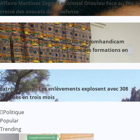
Affaire Martinez Zogo : Le colonel Otoulou face au feu
croisé des avocats de la défense
Société
Inclusion : l’association SOMSO et Promhandicam
militent en faveur d’une réforme des formations en
hôtellerie-restauration
Société
Extrême-Nord : Les enlèvements explosent avec 308
victimes en trois mois
Politique
Popular
Trending