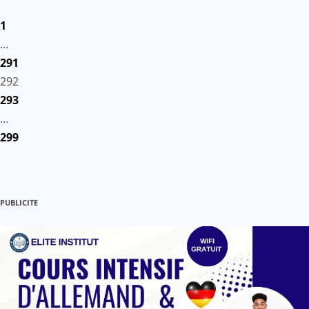
Pagination
1
des
…
291
publications
292
293
…
299
PUBLICITE