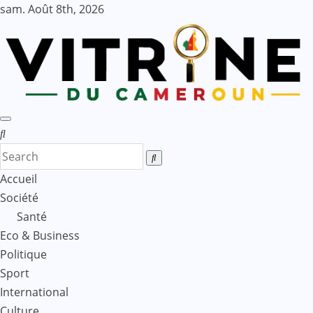
Skip
sam. Août 8th, 2026
to
content
Accueil
Société
Santé
Eco & Business
Politique
Sport
International
Culture