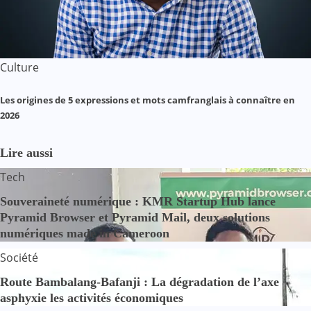
Culture
Les origines de 5 expressions et mots camfranglais à connaître en
2026
Lire aussi
Tech
Souveraineté numérique : KMR Startup Hub lance
Pyramid Browser et Pyramid Mail, deux solutions
numériques made in Cameroon
Société
Route Bambalang-Bafanji : La dégradation de l’axe
asphyxie les activités économiques