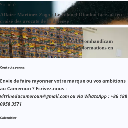
Société
Affaire Martinez Zogo : Le colonel Otoulou face au feu
croisé des avocats de la défense
Société
Inclusion : l’association SOMSO et Promhandicam
militent en faveur d’une réforme des formations en
hôtellerie-restauration
Contactez-nous
Envie de faire rayonner votre marque ou vos ambitions
au Cameroun ? Ecrivez-nous :
vitrineducameroun@gmail.com ou via WhatsApp : +86 188
0958 3571
Calendrier