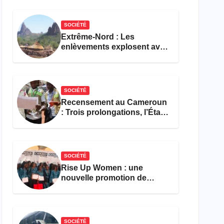
réforme des formations en
hôtellerie-restauration
SOCIÉTÉ
Extrême-Nord : Les
enlèvements explosent avec
308 victimes en trois mois
SOCIÉTÉ
Recensement au Cameroun
: Trois prolongations, l’État
ne parvient toujours pas à
achever le comptage de la
population
SOCIÉTÉ
Rise Up Women : une
nouvelle promotion de
femmes outillées pour
l’emploi et l’entrepreneuriat
SOCIÉTÉ