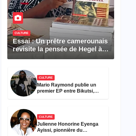
CULTURE
Essai : Un prêtre camerounais
revisite la pensée de Hegel à
travers le rêve américain
CULTURE
Mario Raymond publie un
premier EP entre Bikutsi,
R&B et pop française
CULTURE
Julienne Honorine Eyenga
Ayissi, pionnière du