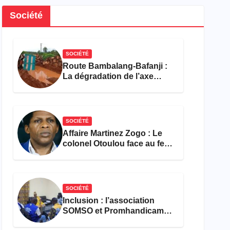
Société
SOCIÉTÉ
Route Bambalang-Bafanji :
La dégradation de l’axe
asphyxie les activités
économiques
SOCIÉTÉ
Affaire Martinez Zogo : Le
colonel Otoulou face au feu
croisé des avocats de la
défense
SOCIÉTÉ
Inclusion : l’association
SOMSO et Promhandicam
militent en faveur d’une