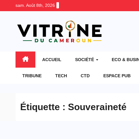
Skip
sam. Août 8th, 2026
to
content
ACCUEIL
SOCIÉTÉ
ECO & BUSI
TRIBUNE
TECH
CTD
ESPACE PUB
Étiquette :
Souveraineté