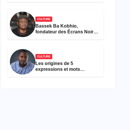
concours Miss Cameroun,
est décédée
CULTURE
Bassek Ba Kobhio,
fondateur des Écrans Noirs,
décède à 69 ans
CULTURE
Les origines de 5
expressions et mots
camfranglais à connaître en
2026