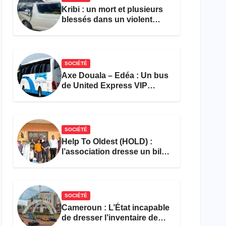
Kribi : un mort et plusieurs
blessés dans un violent
accident près du port
SOCIÉTÉ
Axe Douala – Edéa : Un bus
de United Express VIP
ravagé par les flammes à
Missole
SOCIÉTÉ
Help To Oldest (HOLD) :
l’association dresse un bilan
encourageant au premier
semestre de 2026
SOCIÉTÉ
Cameroun : L’État incapable
de dresser l’inventaire de