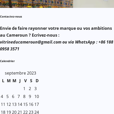
hôtellerie-restauration
Contactez-nous
Envie de faire rayonner votre marque ou vos ambitions
au Cameroun ? Ecrivez-nous :
vitrineducameroun@gmail.com ou via WhatsApp : +86 188
0958 3571
Calendrier
septembre 2023
L
M
M
J
V
S
D
1
2
3
4
5
6
7
8
9
10
11
12
13
14
15
16
17
18
19
20
21
22
23
24