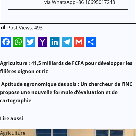
via WhatsApp+86 16695017248
Post Views:
493
Facebook
WhatsApp
Twitter
Yahoo
LinkedIn
Telegram
Gmail
Share
N
Mail
Agriculture : 41,5 milliards de FCFA pour développer les
a
filières oignon et riz
v
Aptitude agronomique des sols : Un chercheur de l’INC
propose une nouvelle formule d’évaluation et de
i
cartographie
g
Lire aussi
a
Agriculture