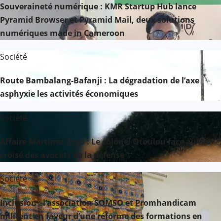
Souveraineté numérique : KMR Startup Hub lance
Pyramid Browser et Pyramid Mail, deux solutions
numériques made in Cameroon
Société
Route Bambalang-Bafanji : La dégradation de l’axe
asphyxie les activités économiques
Société
Affaire Martinez Zogo : Le colonel Otoulou face au feu
croisé des avocats de la défense
Société
Inclusion : l’association SOMSO et Promhandicam
militent en faveur d’une réforme des formations en