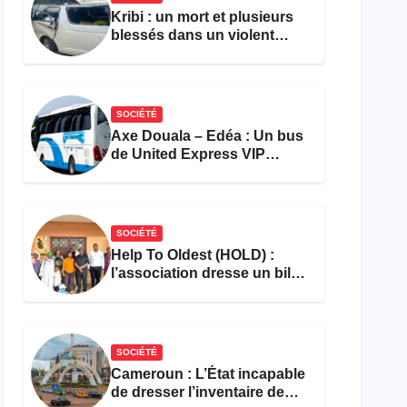
Kribi : un mort et plusieurs
blessés dans un violent
accident près du port
SOCIÉTÉ
Axe Douala – Edéa : Un bus
de United Express VIP
ravagé par les flammes à
Missole
SOCIÉTÉ
Help To Oldest (HOLD) :
l’association dresse un bilan
encourageant au premier
semestre de 2026
SOCIÉTÉ
Cameroun : L’État incapable
de dresser l’inventaire de