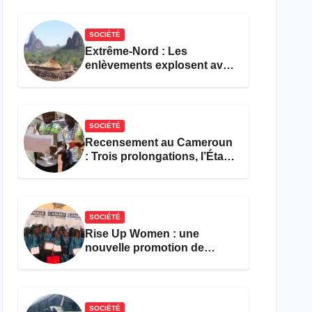
réforme des formations en
hôtellerie-restauration
SOCIÉTÉ
Extrême-Nord : Les
enlèvements explosent avec
308 victimes en trois mois
SOCIÉTÉ
Recensement au Cameroun
: Trois prolongations, l’État
ne parvient toujours pas à
achever le comptage de la
population
SOCIÉTÉ
Rise Up Women : une
nouvelle promotion de
femmes outillées pour
l’emploi et l’entrepreneuriat
SOCIÉTÉ