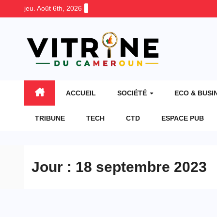
Skip
jeu. Août 6th, 2026
to
content
ACCUEIL
SOCIÉTÉ
ECO & BUSI
TRIBUNE
TECH
CTD
ESPACE PUB
Jour :
18 septembre 2023