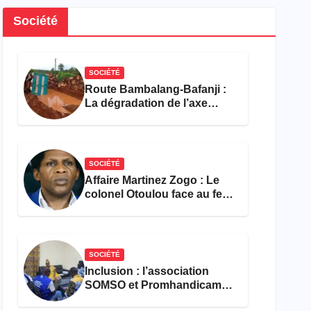
Société
SOCIÉTÉ
Route Bambalang-Bafanji :
La dégradation de l’axe
asphyxie les activités
économiques
SOCIÉTÉ
Affaire Martinez Zogo : Le
colonel Otoulou face au feu
croisé des avocats de la
défense
SOCIÉTÉ
Inclusion : l’association
SOMSO et Promhandicam
militent en faveur d’une