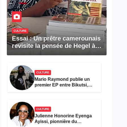
CULTURE
Essai : Un prêtre camerounais
revisite la pensée de Hegel à
travers le rêve américain
CULTURE
Mario Raymond publie un
premier EP entre Bikutsi,
R&B et pop française
CULTURE
Julienne Honorine Eyenga
Ayissi, pionnière du