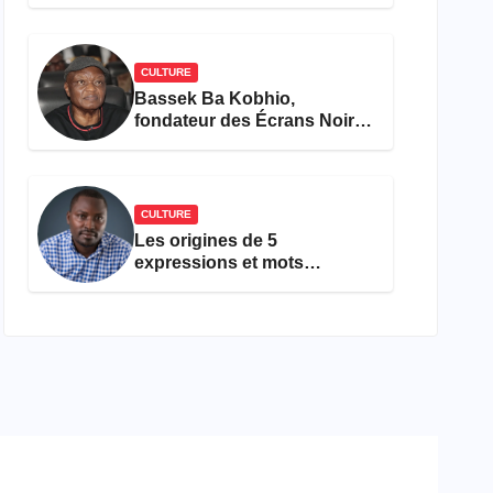
concours Miss Cameroun,
est décédée
CULTURE
Bassek Ba Kobhio,
fondateur des Écrans Noirs,
décède à 69 ans
CULTURE
Les origines de 5
expressions et mots
camfranglais à connaître en
2026