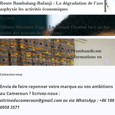
Route Bambalang-Bafanji : La dégradation de l’axe
asphyxie les activités économiques
Société
Affaire Martinez Zogo : Le colonel Otoulou face au feu
croisé des avocats de la défense
Société
Inclusion : l’association SOMSO et Promhandicam
militent en faveur d’une réforme des formations en
hôtellerie-restauration
Contactez-nous
Envie de faire rayonner votre marque ou vos ambitions
au Cameroun ? Ecrivez-nous :
vitrineducameroun@gmail.com ou via WhatsApp : +86 188
0958 3571