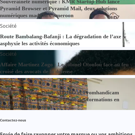
Souveraineté numérique : KMR Startup Hub lance
Pyramid Browser et Pyramid Mail, deux solutions
numériques made in Cameroon
Société
Route Bambalang-Bafanji : La dégradation de l’axe
asphyxie les activités économiques
Société
Affaire Martinez Zogo : Le colonel Otoulou face au feu
croisé des avocats de la défense
Société
Inclusion : l’association SOMSO et Promhandicam
militent en faveur d’une réforme des formations en
hôtellerie-restauration
Contactez-nous
Envie de faire rayonner votre marque ou vos ambitions