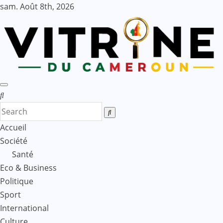
Skip
sam. Août 8th, 2026
to
content
Accueil
Société
Santé
Eco & Business
Politique
Sport
International
Culture