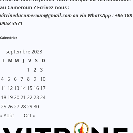
au Cameroun ? Ecrivez-nous :
vitrineducameroun@gmail.com ou via WhatsApp : +86 188
0958 3571
Calendrier
septembre 2023
L
M
M
J
V
S
D
1
2
3
4
5
6
7
8
9
10
11
12
13
14
15
16
17
18
19
20
21
22
23
24
25
26
27
28
29
30
« Août
Oct »