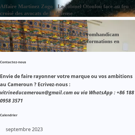
Affaire Martinez Zogo : Le colonel Otoulou face au feu
croisé des avocats de la défense
Société
Inclusion : l’association SOMSO et Promhandicam
militent en faveur d’une réforme des formations en
hôtellerie-restauration
Contactez-nous
Envie de faire rayonner votre marque ou vos ambitions
au Cameroun ? Ecrivez-nous :
vitrineducameroun@gmail.com ou via WhatsApp : +86 188
0958 3571
Calendrier
septembre 2023