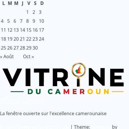
L
M
M
J
V
S
D
1
2
3
4
5
6
7
8
9
10
11
12
13
14
15
16
17
18
19
20
21
22
23
24
25
26
27
28
29
30
« Août
Oct »
Vitrine du Cameroun
La fenêtre ouverte sur l'excellence camerounaise
Proudly powered by WordPress
|
Theme:
Newsbes
by