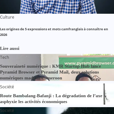
Culture
Les origines de 5 expressions et mots camfranglais à connaître en
2026
Lire aussi
Tech
Souveraineté numérique : KMR Startup Hub lance
Pyramid Browser et Pyramid Mail, deux solutions
numériques made in Cameroon
Société
Route Bambalang-Bafanji : La dégradation de l’axe
asphyxie les activités économiques
Société