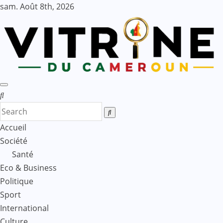
Skip
sam. Août 8th, 2026
to
content
Accueil
Société
Santé
Eco & Business
Politique
Sport
International
Culture