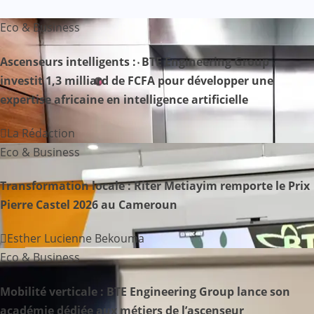
a
Eco & Business
t
Ascenseurs intelligents : BTE Engineering Group
i
investit 1,3 milliard de FCFA pour développer une
expertise africaine en intelligence artificielle
o
n
La Rédaction
Eco & Business
d
Transformation locale : Riter Metiayim remporte le Prix
e
Pierre Castel 2026 au Cameroun
l
Esther Lucienne Bekouma
’
Eco & Business
a
Mobilité verticale : BTE Engineering Group lance son
r
académie dédiée aux métiers de l’ascenseur