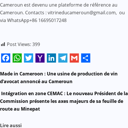
Cameroun est devenu une plateforme de référence au
Cameroun. Contacts : vitrineducameroun@gmail.com, ou
via WhatsApp+86 16695017248
Post Views:
399
Facebook
WhatsApp
Twitter
Yahoo
LinkedIn
Telegram
Gmail
Share
Mail
N
Made in Cameroon : Une usine de production de vin
d’avocat annoncé au Cameroun
a
Intégration en zone CEMAC : Le nouveau Président de la
v
Commission présente les axes majeurs de sa feuille de
route au Minepat
i
g
Lire aussi