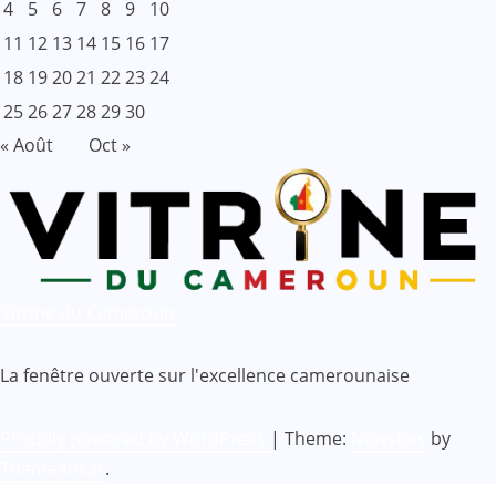
4
5
6
7
8
9
10
11
12
13
14
15
16
17
18
19
20
21
22
23
24
25
26
27
28
29
30
« Août
Oct »
Vitrine du Cameroun
La fenêtre ouverte sur l'excellence camerounaise
Proudly powered by WordPress
|
Theme:
Newsbes
by
Themeansar
.