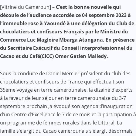
Facebook
WhatsApp
Twitter
Yahoo
LinkedIn
Telegram
Gmail
Share
[Vitrine du Cameroun] –
C’est la bonne nouvelle qui
Mail
découle de l’audience accordée ce 04 septembre 2023 à
l’immeuble rose à Yaoundé à une délégation du Club de
chocolatiers et confiseurs Français par le Ministre du
Commerce Luc Magloire Mbarga Atangana. En présence
du Secrétaire Exécutif du Conseil interprofessionnel du
Cacao et du Café(CICC) Omer Gatien Malledy.
Sous la conduite de Daniel Mercier président du club des
chocolatiers et confiseurs de France qui effectuait son
35éme voyage en terre camerounaise, la dizaine d’experts
à la faveur de leur séjour en terre camerounaise du 3-7
septembre prochain ,a évoqué son agenda :l’inauguration
d’un Centre d’Excellence le 7 de ce mois et la participation à
un programme de femmes rurales dans le Littoral. La
famille s’élargit du Cacao camerounais s’élargit désormais