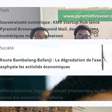
Tech
Souveraineté numérique : KMR Startup Hub lance
Pyramid Browser et Pyramid Mail, deux solutions
numériques made in Cameroon
Société
Route Bambalang-Bafanji : La dégradation de l’axe
asphyxie les activités économiques
Société
Affaire Martinez Zogo : Le colonel Otoulou face au feu
croisé des avocats de la défense
Société