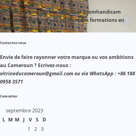
Inclusion : l’association SOMSO et Promhandicam
militent en faveur d’une réforme des formations en
hôtellerie-restauration
Contactez-nous
Envie de faire rayonner votre marque ou vos ambitions
au Cameroun ? Ecrivez-nous :
vitrineducameroun@gmail.com ou via WhatsApp : +86 188
0958 3571
Calendrier
septembre 2023
L
M
M
J
V
S
D
1
2
3