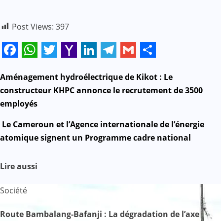
Post Views:
397
Facebook
WhatsApp
Twitter
Yahoo
LinkedIn
Telegram
Gmail
Share
Mail
N
Aménagement hydroélectrique de Kikot : Le
constructeur KHPC annonce le recrutement de 3500
a
employés
v
Le Cameroun et l’Agence internationale de l’énergie
atomique signent un Programme cadre national
i
g
Lire aussi
a
Société
t
Route Bambalang-Bafanji : La dégradation de l’axe