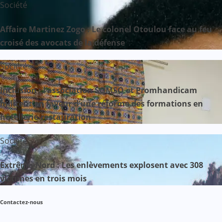
Société
Affaire Martinez Zogo : Le colonel Otoulou face au feu
croisé des avocats de la défense
Société
Inclusion : l’association SOMSO et Promhandicam
militent en faveur d’une réforme des formations en
hôtellerie-restauration
Société
Extrême-Nord : Les enlèvements explosent avec 308
victimes en trois mois
Contactez-nous