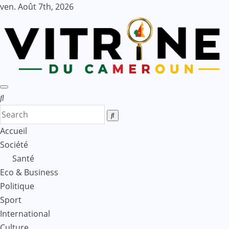
Skip
ven. Août 7th, 2026
to
content
Accueil
Société
Santé
Eco & Business
Politique
Sport
International
Culture