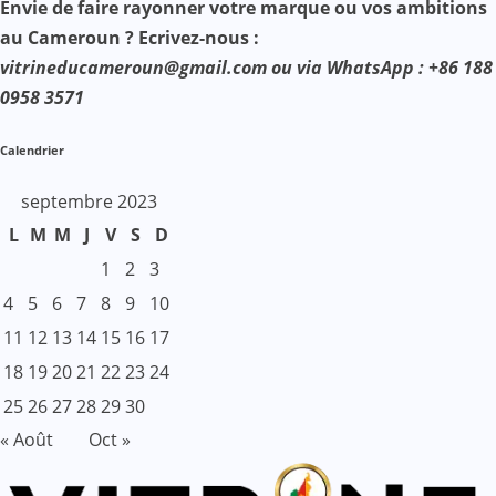
Envie de faire rayonner votre marque ou vos ambitions
au Cameroun ? Ecrivez-nous :
vitrineducameroun@gmail.com ou via WhatsApp : +86 188
0958 3571
Calendrier
septembre 2023
L
M
M
J
V
S
D
1
2
3
4
5
6
7
8
9
10
11
12
13
14
15
16
17
18
19
20
21
22
23
24
25
26
27
28
29
30
« Août
Oct »