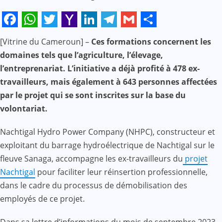
Facebook
WhatsApp
Twitter
Yahoo
LinkedIn
Telegram
Gmail
Share
[Vitrine du Cameroun] –
Ces formations concernent les
Mail
domaines tels que l’agriculture, l’élevage,
l’entreprenariat. L’initiative a déjà profité à 478 ex-
travailleurs, mais également à 643 personnes affectées
par le projet qui se sont inscrites sur la base du
volontariat.
Nachtigal Hydro Power Company (NHPC), constructeur et
exploitant du barrage hydroélectrique de Nachtigal sur le
fleuve Sanaga, accompagne les ex-travailleurs du
projet
Nachtigal
pour faciliter leur réinsertion professionnelle,
dans le cadre du processus de démobilisation des
employés de ce projet.
Dans sa lettre d’informations du mois de septembre 2023,