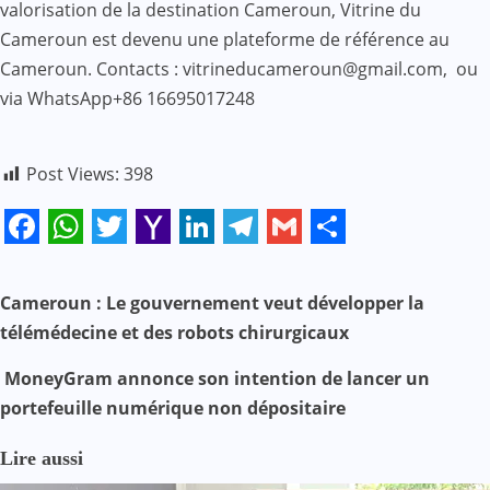
valorisation de la destination Cameroun, Vitrine du
Cameroun est devenu une plateforme de référence au
Cameroun. Contacts : vitrineducameroun@gmail.com, ou
via WhatsApp+86 16695017248
Post Views:
398
Facebook
WhatsApp
Twitter
Yahoo
LinkedIn
Telegram
Gmail
Share
Mail
N
Cameroun : Le gouvernement veut développer la
télémédecine et des robots chirurgicaux
a
MoneyGram annonce son intention de lancer un
v
portefeuille numérique non dépositaire
i
Lire aussi
g