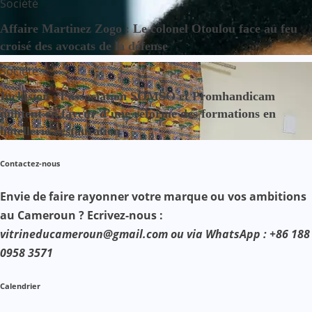
Société
Affaire Martinez Zogo : Le colonel Otoulou face au feu
croisé des avocats de la défense
Société
Inclusion : l’association SOMSO et Promhandicam
militent en faveur d’une réforme des formations en
hôtellerie-restauration
Contactez-nous
Envie de faire rayonner votre marque ou vos ambitions
au Cameroun ? Ecrivez-nous :
vitrineducameroun@gmail.com ou via WhatsApp : +86 188
0958 3571
Calendrier