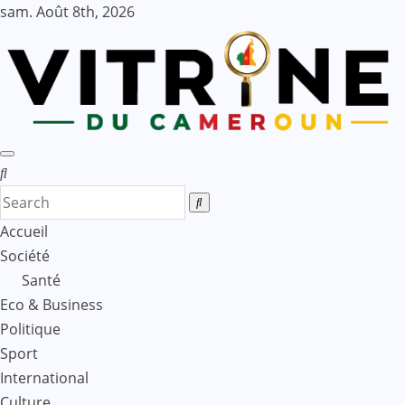
Skip
sam. Août 8th, 2026
to
content
Accueil
Société
Santé
Eco & Business
Politique
Sport
International
Culture