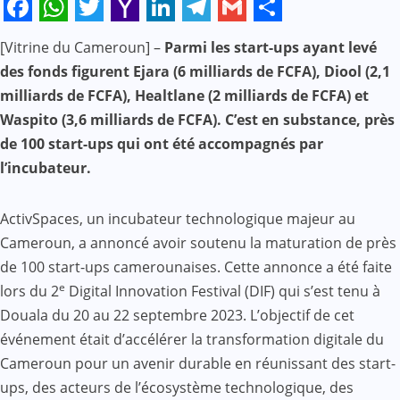
Facebook
WhatsApp
Twitter
Yahoo
LinkedIn
Telegram
Gmail
Share
[Vitrine du Cameroun] –
Parmi les start-ups ayant levé
Mail
des fonds figurent Ejara (6 milliards de FCFA), Diool (2,1
milliards de FCFA), Healtlane (2 milliards de FCFA) et
Waspito (3,6 milliards de FCFA). C’est en substance, près
de 100 start-ups qui ont été accompagnés par
l’incubateur.
ActivSpaces, un incubateur technologique majeur au
Cameroun, a annoncé avoir soutenu la maturation de près
de 100 start-ups camerounaises. Cette annonce a été faite
e
lors du 2
Digital Innovation Festival (DIF) qui s’est tenu à
Douala du 20 au 22 septembre 2023. L’objectif de cet
événement était d’accélérer la transformation digitale du
Cameroun pour un avenir durable en réunissant des start-
ups, des acteurs de l’écosystème technologique, des