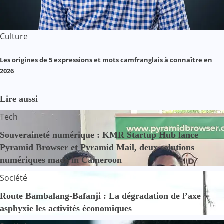
Culture
Les origines de 5 expressions et mots camfranglais à connaître en
2026
Lire aussi
Tech
Souveraineté numérique : KMR Startup Hub lance
Pyramid Browser et Pyramid Mail, deux solutions
numériques made in Cameroon
Société
Route Bambalang-Bafanji : La dégradation de l’axe
asphyxie les activités économiques