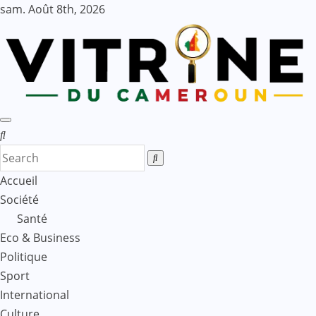
Skip
sam. Août 8th, 2026
to
content
Accueil
Société
Santé
Eco & Business
Politique
Sport
International
Culture