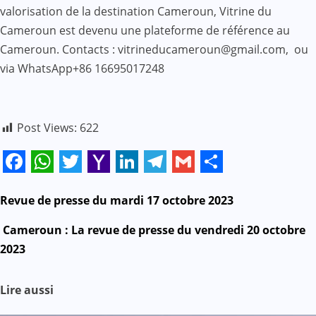
valorisation de la destination Cameroun, Vitrine du
Cameroun est devenu une plateforme de référence au
Cameroun. Contacts : vitrineducameroun@gmail.com, ou
via WhatsApp+86 16695017248
Post Views:
622
Facebook
WhatsApp
Twitter
Yahoo
LinkedIn
Telegram
Gmail
Share
Mail
N
Revue de presse du mardi 17 octobre 2023
a
Cameroun : La revue de presse du vendredi 20 octobre
2023
v
i
Lire aussi