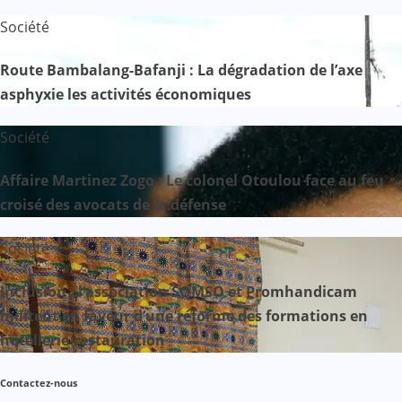
Société
Route Bambalang-Bafanji : La dégradation de l’axe
asphyxie les activités économiques
Société
Affaire Martinez Zogo : Le colonel Otoulou face au feu
croisé des avocats de la défense
Société
Inclusion : l’association SOMSO et Promhandicam
militent en faveur d’une réforme des formations en
hôtellerie-restauration
Contactez-nous