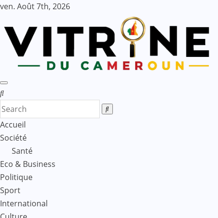
Skip
ven. Août 7th, 2026
to
content
Accueil
Société
Santé
Eco & Business
Politique
Sport
International
Culture