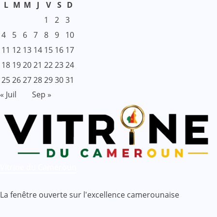
L
M
M
J
V
S
D
1
2
3
4
5
6
7
8
9
10
11
12
13
14
15
16
17
18
19
20
21
22
23
24
25
26
27
28
29
30
31
« Juil
Sep »
Vitrine du Cameroun
La fenêtre ouverte sur l'excellence camerounaise