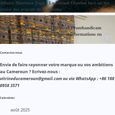
Affaire Martinez Zogo : Le colonel Otoulou face au feu
croisé des avocats de la défense
Société
Inclusion : l’association SOMSO et Promhandicam
militent en faveur d’une réforme des formations en
hôtellerie-restauration
Contactez-nous
Envie de faire rayonner votre marque ou vos ambitions
au Cameroun ? Ecrivez-nous :
vitrineducameroun@gmail.com ou via WhatsApp : +86 188
0958 3571
Calendrier
août 2025