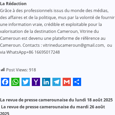
La Rédaction
Grâce à des professionnels issus du monde des médias,
des affaires et de la politique, mus par la volonté de fournir
une information vraie, crédible et exploitable pour la
valorisation de la destination Cameroun, Vitrine du
Cameroun est devenu une plateforme de référence au
Cameroun. Contacts : vitrineducameroun@gmail.com, ou
via WhatsApp+86 16695017248
Post Views:
918
Facebook
WhatsApp
Twitter
Yahoo
LinkedIn
Telegram
Gmail
Share
Mail
N
La revue de presse camerounaise du lundi 18 août 2025
La revue de presse camerounaise du mardi 26 août
a
2025