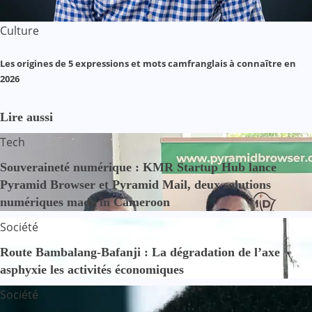
Culture
Les origines de 5 expressions et mots camfranglais à connaître en
2026
Lire aussi
Tech
Souveraineté numérique : KMR Startup Hub lance
Pyramid Browser et Pyramid Mail, deux solutions
numériques made in Cameroon
Société
Route Bambalang-Bafanji : La dégradation de l’axe
asphyxie les activités économiques
Société