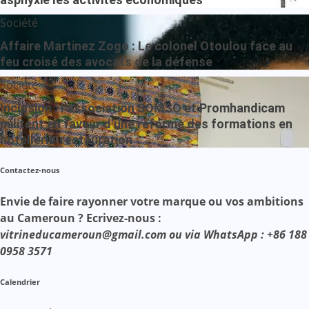
Société
Affaire Martinez Zogo : Le colonel Otoulou face au
feu croisé des avocats de la défense
Société
Inclusion : l’association SOMSO et Promhandicam
militent en faveur d’une réforme des formations en
hôtellerie-restauration
Contactez-nous
Envie de faire rayonner votre marque ou vos ambitions
au Cameroun ? Ecrivez-nous :
vitrineducameroun@gmail.com ou via WhatsApp : +86 188
0958 3571
Calendrier