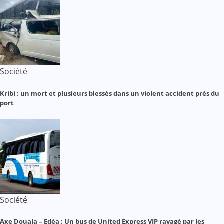
Société
Kribi : un mort et plusieurs blessés dans un violent accident près du
port
Société
Axe Douala – Edéa : Un bus de United Express VIP ravagé par les