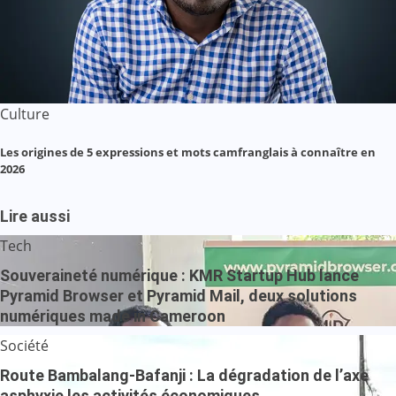
Culture
Les origines de 5 expressions et mots camfranglais à connaître en
2026
Lire aussi
Tech
Souveraineté numérique : KMR Startup Hub lance
Pyramid Browser et Pyramid Mail, deux solutions
numériques made in Cameroon
Société
Route Bambalang-Bafanji : La dégradation de l’axe
asphyxie les activités économiques