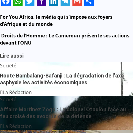
Facebook
WhatsApp
Twitter
Yahoo
LinkedIn
Telegram
Gmail
Share
Mail
Navigation
For You Africa, le média qui s’impose aux foyers
d’Afrique et du monde
de
Droits de l’Homme : Le Cameroun présente ses actions
l’article
devant l’ONU
Lire aussi
Société
Route Bambalang-Bafanji : La dégradation de l’axe
asphyxie les activités économiques
La Rédaction
Société
Affaire Martinez Zogo : Le colonel Otoulou face au
feu croisé des avocats de la défense
La Rédaction