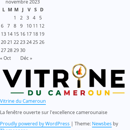
novembre 2023
L
M
M
J
V
S
D
1
2
3
4
5
6
7
8
9
10
11
12
13
14
15
16
17
18
19
20
21
22
23
24
25
26
27
28
29
30
« Oct
Déc »
Vitrine du Cameroun
La fenêtre ouverte sur l'excellence camerounaise
Proudly powered by WordPress
|
Theme:
Newsbes
by