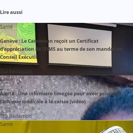
g
Lire aussi
a
Santé
t
Genève : Le Cameroun reçoit un Certificat
i
d’appréciation de l’OMS au terme de son mandat au
Conseil Exécutif
o
n
La Rédaction
Santé
d
Alerte : Une infirmière limogée pour avoir privilégié
e
l’éthique médicale à la caisse (vidéo)
l
La Rédaction
’
Santé