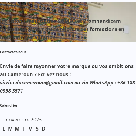
Société
Inclusion : l’association SOMSO et Promhandicam
militent en faveur d’une réforme des formations en
hôtellerie-restauration
Contactez-nous
Envie de faire rayonner votre marque ou vos ambitions
au Cameroun ? Ecrivez-nous :
vitrineducameroun@gmail.com ou via WhatsApp : +86 188
0958 3571
Calendrier
novembre 2023
L
M
M
J
V
S
D