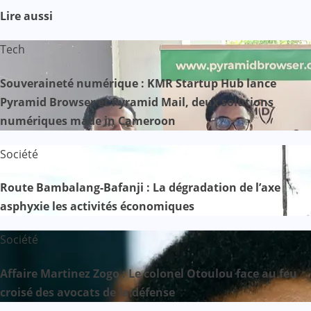
Lire aussi
Tech
Souveraineté numérique : KMR Startup Hub lance
Pyramid Browser et Pyramid Mail, deux solutions
numériques made in Cameroon
Société
Route Bambalang-Bafanji : La dégradation de l’axe
asphyxie les activités économiques
Société
Affaire Martinez Zogo : Le colonel Otoulou face au feu
croisé des avocats de la défense