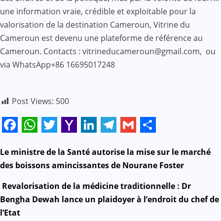
une information vraie, crédible et exploitable pour la
valorisation de la destination Cameroun, Vitrine du
Cameroun est devenu une plateforme de référence au
Cameroun. Contacts : vitrineducameroun@gmail.com, ou
via WhatsApp+86 16695017248
Post Views:
500
Facebook
WhatsApp
Twitter
Yahoo
LinkedIn
Telegram
Gmail
Share
Mail
N
Le ministre de la Santé autorise la mise sur le marché
des boissons amincissantes de Nourane Foster
a
Revalorisation de la médicine traditionnelle : Dr
v
Bengha Dewah lance un plaidoyer à l’endroit du chef de
l’Etat
i