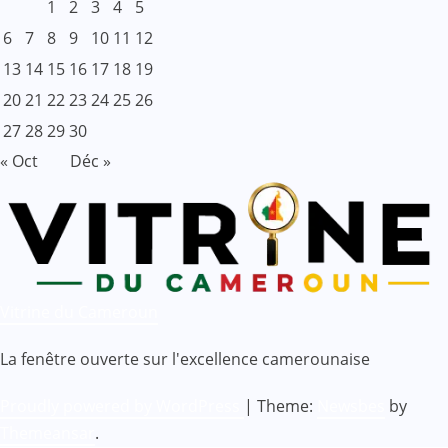
1
2
3
4
5
6
7
8
9
10
11
12
13
14
15
16
17
18
19
20
21
22
23
24
25
26
27
28
29
30
« Oct
Déc »
Vitrine du Cameroun
La fenêtre ouverte sur l'excellence camerounaise
Proudly powered by WordPress
|
Theme:
Newsbes
by
Themeansar
.