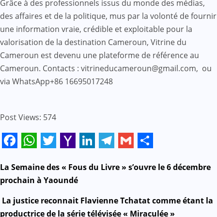
Grâce à des professionnels issus du monde des médias,
des affaires et de la politique, mus par la volonté de fournir
une information vraie, crédible et exploitable pour la
valorisation de la destination Cameroun, Vitrine du
Cameroun est devenu une plateforme de référence au
Cameroun. Contacts : vitrineducameroun@gmail.com, ou
via WhatsApp+86 16695017248
Post Views:
574
Facebook
WhatsApp
Twitter
Yahoo
LinkedIn
Telegram
Gmail
Share
Mail
N
La Semaine des « Fous du Livre » s’ouvre le 6 décembre
prochain à Yaoundé
a
La justice reconnait Flavienne Tchatat comme étant la
v
productrice de la série télévisée « Miraculée »