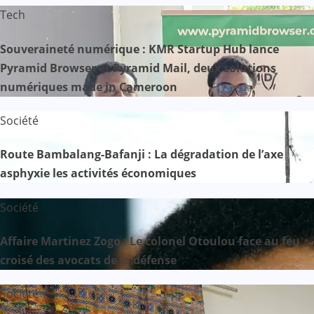
Tech
Souveraineté numérique : KMR Startup Hub lance
Pyramid Browser et Pyramid Mail, deux solutions
numériques made in Cameroon
Société
Route Bambalang-Bafanji : La dégradation de l’axe
asphyxie les activités économiques
Société
Affaire Martinez Zogo : Le colonel Otoulou face au feu
croisé des avocats de la défense
Société