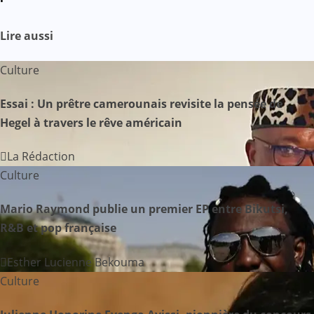
i
Lire aussi
g
Culture
a
Essai : Un prêtre camerounais revisite la pensée de
t
Hegel à travers le rêve américain
i
La Rédaction
o
Culture
n
Mario Raymond publie un premier EP entre Bikutsi,
d
R&B et pop française
e
Esther Lucienne Bekouma
Culture
l