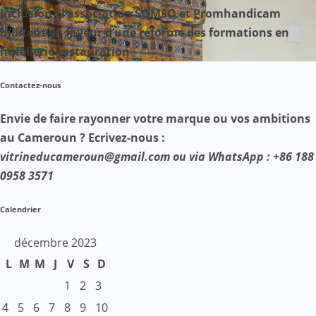
Inclusion : l’association SOMSO et Promhandicam
militent en faveur d’une réforme des formations en
hôtellerie-restauration
Contactez-nous
Envie de faire rayonner votre marque ou vos ambitions
au Cameroun ? Ecrivez-nous :
vitrineducameroun@gmail.com ou via WhatsApp : +86 188
0958 3571
Calendrier
décembre 2023
L
M
M
J
V
S
D
1
2
3
4
5
6
7
8
9
10