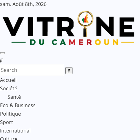
Skip
sam. Août 8th, 2026
to
content
Accueil
Société
Santé
Eco & Business
Politique
Sport
International
Culture