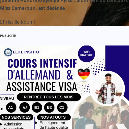
’
Julienne Honorine Eyenga Ayissi, pionnière du concours
Miss Cameroun, est décédée
a
Priscille Koumi
r
t
PUBLICITE
i
c
l
e