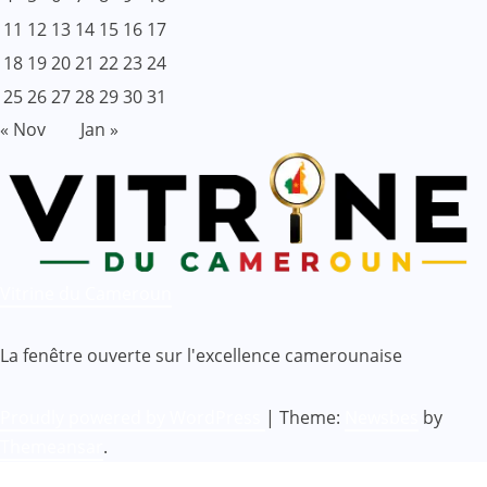
11
12
13
14
15
16
17
18
19
20
21
22
23
24
25
26
27
28
29
30
31
« Nov
Jan »
Vitrine du Cameroun
La fenêtre ouverte sur l'excellence camerounaise
Proudly powered by WordPress
|
Theme:
Newsbes
by
Themeansar
.