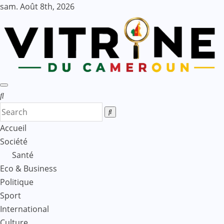
Skip
sam. Août 8th, 2026
to
content
Accueil
Société
Santé
Eco & Business
Politique
Sport
International
Culture