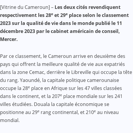
Facebook
WhatsApp
Twitter
Yahoo
LinkedIn
Telegram
Gmail
Share
[Vitrine du Cameroun] –
Les deux cités revendiquent
Mail
e
e
respectivement les 28
et 29
place selon le classement
2023 sur la qualité de vie dans le monde publié le 11
décembre 2023 par le cabinet américain de conseil,
Mercer.
Par ce classement, le Cameroun arrive en deuxième des
pays qui offrent la meilleure qualité de vie aux expatriés
dans la zone Cemac, derrière le Libreville qui occupe la tête
du rang. Yaoundé, la capitale politique camerounaise
e
occupe la 28
place en Afrique sur les 47 villes classées
e
dans le continent, et la 207
place mondiale sur les 241
villes étudiées. Douala la capitale économique se
e
e
positionne au 29
rang continental, et 210
au niveau
mondial.