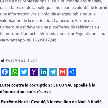
Grâce à des professionnels issus du monde des médias,
des affaires et de la politique, mus par la volonté de fournir
une information vraie, crédible et exploitable pour la
valorisation de la destination Cameroun, Vitrine du
Cameroun est devenu une plateforme de référence au
Cameroun. Contacts : vitrineducameroun@gmail.com, ou
via WhatsApp+86 16695017248
Post Views:
1 074
Facebook
WhatsApp
Twitter
Yahoo
LinkedIn
Telegram
Gmail
Share
Mail
N
Lutte contre la corruption : La CONAC appelle à la
dénonciation sans réserve
a
Extrême-Nord : C’est déjà le réveillon de Noël à Kaélé
v