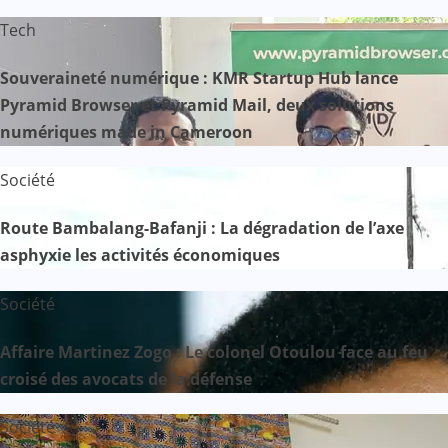
Tech
Souveraineté numérique : KMR Startup Hub lance
Pyramid Browser et Pyramid Mail, deux solutions
numériques made in Cameroon
Société
Route Bambalang-Bafanji : La dégradation de l’axe
asphyxie les activités économiques
Société
Affaire Martinez Zogo : Le colonel Otoulou face au feu
croisé des avocats de la défense
Société