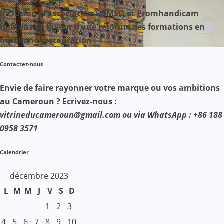
Inclusion : l’association SOMSO et Promhandicam
militent en faveur d’une réforme des formations en
hôtellerie-restauration
Contactez-nous
Envie de faire rayonner votre marque ou vos ambitions
au Cameroun ? Ecrivez-nous :
vitrineducameroun@gmail.com ou via WhatsApp : +86 188
0958 3571
Calendrier
décembre 2023
L
M
M
J
V
S
D
1
2
3
4
5
6
7
8
9
10