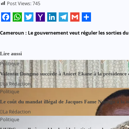
Post Views:
745
Facebook
WhatsApp
Twitter
Yahoo
LinkedIn
Telegram
Gmail
Share
Mail
N
Cameroun : Le gouvernement veut réguler les sorties du 
a
Lire aussi
v
Politique
i
Valentin Dongmo succède à Anicet Ekane à la préside
g
La Rédaction
Politique
a
Le coût du mandat illégal de Jacques Fame Ndongo à la 
t
La Rédaction
i
Politique