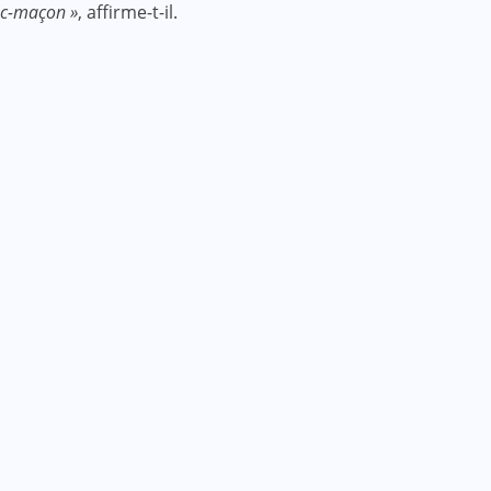
nc-maçon »
, affirme-t-il.