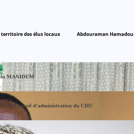
territoire des élus locaux
Abdouraman Hamadou Bab
nce du MANIDEM
tête du Conseil d’administration du CHU