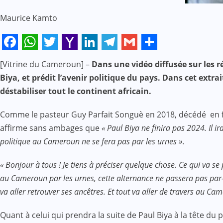
Maurice Kamto
Facebook
WhatsApp
Twitter
Yahoo
LinkedIn
Telegram
Gmail
Share
[Vitrine du Cameroun] –
Dans une vidéo diffusée sur les r
Mail
Biya, et prédit l’avenir politique du pays. Dans cet ex
déstabiliser tout le continent africain.
Comme le pasteur Guy Parfait Songuè en 2018, décédé en fév
affirme sans ambages que
« Paul Biya ne finira pas 2024. Il 
politique au Cameroun ne se fera pas par les urnes »
.
« Bonjour à tous ! Je tiens à préciser quelque chose. Ce qui va se
au Cameroun par les urnes, cette alternance ne passera pas par-là
va aller retrouver ses ancêtres. Et tout va aller de travers au Ca
Quant à celui qui prendra la suite de Paul Biya à la tête 