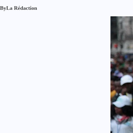
By
La Rédaction