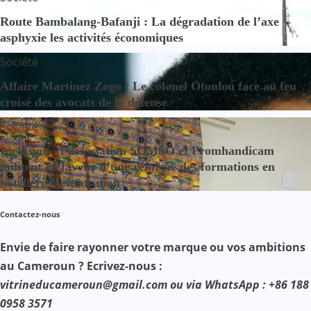
Route Bambalang-Bafanji : La dégradation de l’axe
asphyxie les activités économiques
Société
Affaire Martinez Zogo : Le colonel Otoulou face au feu
croisé des avocats de la défense
Société
Inclusion : l’association SOMSO et Promhandicam
militent en faveur d’une réforme des formations en
hôtellerie-restauration
Contactez-nous
Envie de faire rayonner votre marque ou vos ambitions
au Cameroun ? Ecrivez-nous :
vitrineducameroun@gmail.com ou via WhatsApp : +86 188
0958 3571