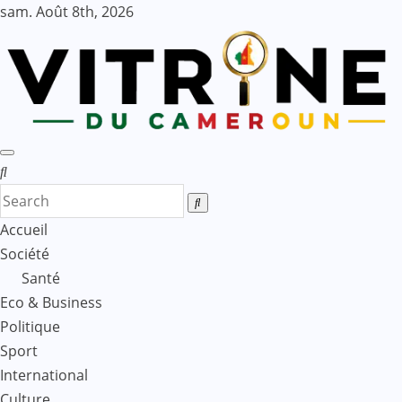
Skip
sam. Août 8th, 2026
to
content
Accueil
Société
Santé
Eco & Business
Politique
Sport
International
Culture