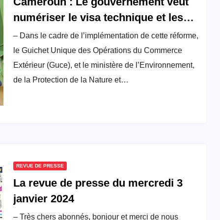
Cameroun : Le gouvernement veut
numériser le visa technique et les
frais d’importation des équipements
– Dans le cadre de l’implémentation de cette réforme,
électroniques et électriques
le Guichet Unique des Opérations du Commerce
Extérieur (Guce), et le ministère de l’Environnement,
de la Protection de la Nature et…
REVUE DE PRESSE
La revue de presse du mercredi 3
janvier 2024
– Très chers abonnés, bonjour et merci de nous