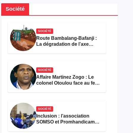
Société
SOCIÉTÉ
Route Bambalang-Bafanji :
La dégradation de l’axe
asphyxie les activités
économiques
SOCIÉTÉ
Affaire Martinez Zogo : Le
colonel Otoulou face au feu
croisé des avocats de la
défense
SOCIÉTÉ
Inclusion : l’association
SOMSO et Promhandicam
militent en faveur d’une