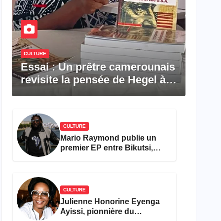
CULTURE
Essai : Un prêtre camerounais
revisite la pensée de Hegel à
travers le rêve américain
CULTURE
Mario Raymond publie un
premier EP entre Bikutsi,
R&B et pop française
CULTURE
Julienne Honorine Eyenga
Ayissi, pionnière du