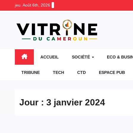
Skip
jeu. Août 6th, 2026
to
content
ACCUEIL
SOCIÉTÉ
ECO & BUSI
TRIBUNE
TECH
CTD
ESPACE PUB
Jour :
3 janvier 2024