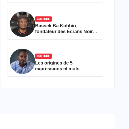
concours Miss Cameroun,
est décédée
CULTURE
Bassek Ba Kobhio,
fondateur des Écrans Noirs,
décède à 69 ans
CULTURE
Les origines de 5
expressions et mots
camfranglais à connaître en
2026