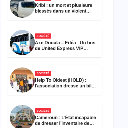
Kribi : un mort et plusieurs
blessés dans un violent
accident près du port
SOCIÉTÉ
Axe Douala – Edéa : Un bus
de United Express VIP
ravagé par les flammes à
Missole
SOCIÉTÉ
Help To Oldest (HOLD) :
l’association dresse un bilan
encourageant au premier
semestre de 2026
SOCIÉTÉ
Cameroun : L’État incapable
de dresser l’inventaire de