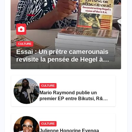
CULTURE
Essai : Un prêtre camerounais
revisite la pensée de Hegel à
travers le rêve américain
CULTURE
Mario Raymond publie un
premier EP entre Bikutsi, R&B
et pop française
CULTURE
Julienne Honorine Eyenga