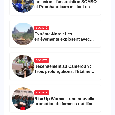
Inclusion : l’association SOMSO
et Promhandicam militent en
faveur d’une réforme des
formations en hôtellerie-
restauration
SOCIÉTÉ
Extrême-Nord : Les
enlèvements explosent avec
308 victimes en trois mois
SOCIÉTÉ
Recensement au Cameroun :
Trois prolongations, l’État ne
parvient toujours pas à achever
le comptage de la population
SOCIÉTÉ
Rise Up Women : une nouvelle
promotion de femmes outillées
pour l’emploi et
l’entrepreneuriat