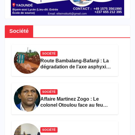
Société
SOCIÉTÉ
Route Bambalang-Bafanji : La
dégradation de l’axe asphyxie
les activités économiques
SOCIÉTÉ
Affaire Martinez Zogo : Le
colonel Otoulou face au feu
croisé des avocats de la
défense
SOCIÉTÉ