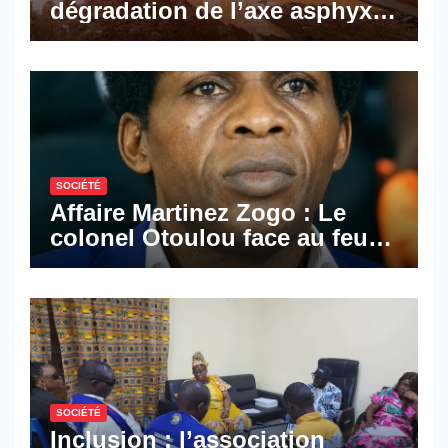
dégradation de l’axe asphyxie
les activités économiques
SOCIÉTÉ
Affaire Martinez Zogo : Le
colonel Otoulou face au feu
croisé des avocats de la
défense
SOCIÉTÉ
Inclusion : l’association