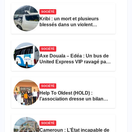
SOCIÉTÉ
Kribi : un mort et plusieurs
blessés dans un violent
accident près du port
SOCIÉTÉ
Axe Douala – Edéa : Un bus de
United Express VIP ravagé par
les flammes à Missole
SOCIÉTÉ
Help To Oldest (HOLD) :
l’association dresse un bilan
encourageant au premier
semestre de 2026
SOCIÉTÉ
Cameroun : L’État incapable de