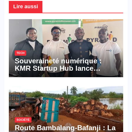
Lire aussi
TECH
Souveraineté numérique :
KMR Startup Hub lance
Pyramid Browser et Pyramid
Mail, deux solutions
numériques made in
Cameroon
SOCIÉTÉ
Route Bambalang-Bafanji : La