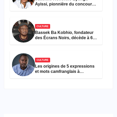
Ayissi, pionnière du concours
Miss Cameroun, est décédée
CULTURE
Bassek Ba Kobhio, fondateur
des Écrans Noirs, décède à 69
ans
CULTURE
Les origines de 5 expressions
et mots camfranglais à
connaître en 2026