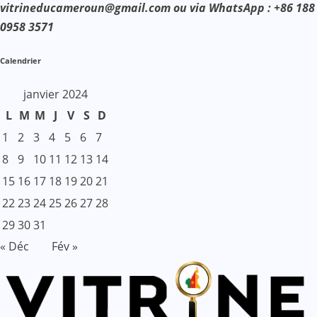
vitrineducameroun@gmail.com ou via WhatsApp : +86 188
0958 3571
Calendrier
janvier 2024
L
M
M
J
V
S
D
1
2
3
4
5
6
7
8
9
10
11
12
13
14
15
16
17
18
19
20
21
22
23
24
25
26
27
28
29
30
31
« Déc
Fév »