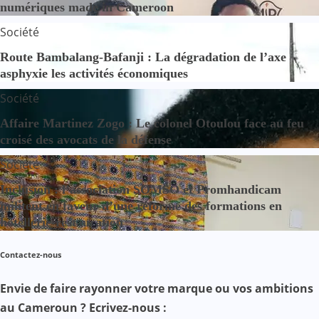
numériques made in Cameroon
Société
Route Bambalang-Bafanji : La dégradation de l’axe
asphyxie les activités économiques
Société
Affaire Martinez Zogo : Le colonel Otoulou face au feu
croisé des avocats de la défense
Société
Inclusion : l’association SOMSO et Promhandicam
militent en faveur d’une réforme des formations en
hôtellerie-restauration
Contactez-nous
Envie de faire rayonner votre marque ou vos ambitions
au Cameroun ? Ecrivez-nous :