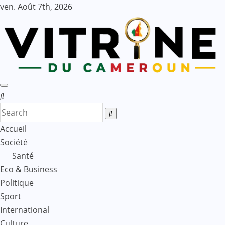
Skip
ven. Août 7th, 2026
to
content
Accueil
Société
Santé
Eco & Business
Politique
Sport
International
Culture